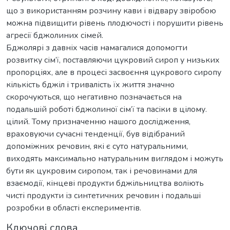
що з використанням розчину кави і відвару звіробою
можна підвищити рівень плодючості і порушити рівень
агресії бджолиних сімей.
Бджолярі з давніх часів намагалися допомогти
розвитку сім’ї, поставляючи цукровий сироп у низьких
пропорціях, але в процесі засвоєння цукрового сиропу
кількість бджіл і тривалість їх життя значно
скорочуються, що негативно позначається на
подальшій роботі бджолиної сім’ї та пасіки в цілому.
цілий. Тому призначенню нашого дослідження,
враховуючи сучасні тенденції, був відібраний
допоміжних речовин, які є суто натуральними,
виходять максимально натуральним виглядом і можуть
бути як цукровим сиропом, так і речовинами для
взаємодії, кінцеві продукти бджільництва воліють
чисті продукти із синтетичних речовин і подальші
розробки в області експериментів.
Ключові слова