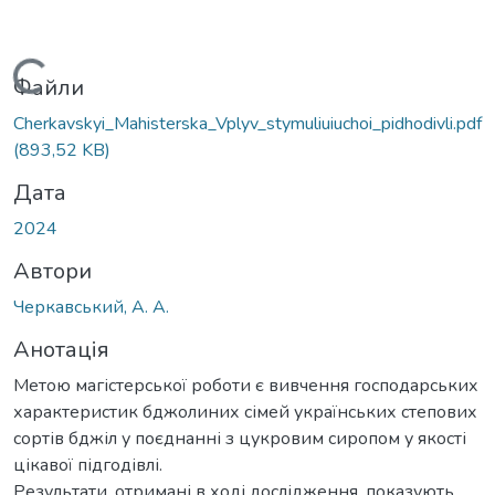
Вантажиться...
Файли
Cherkavskyi_Mahisterska_Vplyv_stymuliuiuchoi_pidhodivli.pdf
(893,52 KB)
Дата
2024
Автори
Черкавський, А. А.
Анотація
Метою магістерської роботи є вивчення господарських
характеристик бджолиних сімей українських степових
сортів бджіл у поєднанні з цукровим сиропом у якості
цікавої підгодівлі.
Результати, отримані в ході дослідження, показують,