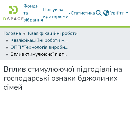
Фонди
Пошук за
та
Статистика
Увійти
критеріями
зібрання
Головна
Кваліфікаційні роботи
Кваліфікаційні роботи магістрів
ОПП "Технологія виробництва і переробки продукції тваринництва"
Вплив стимулюючої підгодівлі на господарські ознаки бджолиних сімей
Вплив стимулюючої підгодівлі на
господарські ознаки бджолиних
сімей