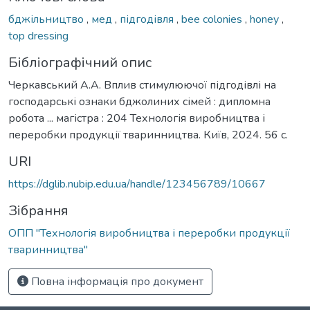
бджільництво
,
мед
,
підгодівля
,
bee colonies
,
honey
,
top dressing
Бібліографічний опис
Черкавський А.А. Вплив стимулюючої підгодівлі на
господарські ознаки бджолиних сімей : дипломна
робота ... магістра : 204 Технологія виробництва і
переробки продукції тваринництва. Київ, 2024. 56 с.
URI
https://dglib.nubip.edu.ua/handle/123456789/10667
Зібрання
ОПП "Технологія виробництва і переробки продукції
тваринництва"
Повна інформація про документ