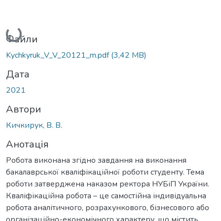
Вантажиться...
Файли
Kychkyruk_V_V_20121_m.pdf
(3,42 MB)
Дата
2021
Автори
Кичкирук, В. В.
Анотація
Робота виконана згідно завдання на виконання
бакалаврської кваліфікаційної роботи студенту. Тема
роботи затверджена наказом ректора НУБіП України.
Кваліфікаційна робота – це самостійна індивідуальна
робота аналітичного, розрахункового, бізнесового або
організаційно-економічного характеру, що містить