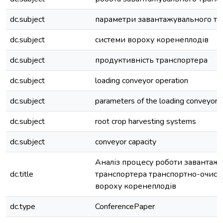
dc.subject
параметри завантажувального тр
dc.subject
системи вороху коренеплодів
dc.subject
продуктивність транспортера
dc.subject
loading conveyor operation
dc.subject
parameters of the loading conveyor
dc.subject
root crop harvesting systems
dc.subject
conveyor capacity
Аналіз процесу роботи завантаж
dc.title
транспортера транспортно-очисн
вороху коренеплодів
dc.type
ConferencePaper