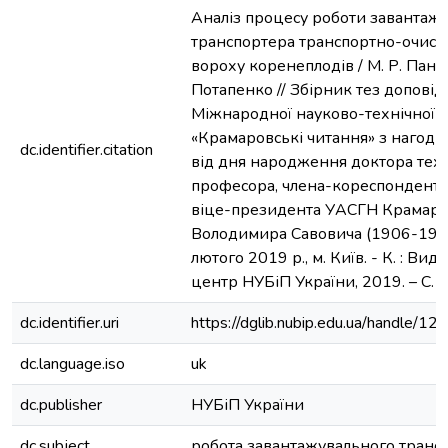
Аналіз процесу роботи завантаж
транспортера транспортно-очисн
вороху коренеплодів / М. Р. Паньк
Потапенко // Збірник тез доповід
Міжнародної науково-технічної 
«Крамаровські читання» з нагоди 
dc.identifier.citation
від дня народження доктора техн
професора, члена-кореспондента
віце-президента УАСГН Крамар
Володимира Савовича (1906-198
лютого 2019 р., м. Київ. - К. : Ви
центр НУБіП України, 2019. – C.
dc.identifier.uri
https://dglib.nubip.edu.ua/handle/
dc.language.iso
uk
dc.publisher
НУБіП України
dc.subject
робота завантажувального транс