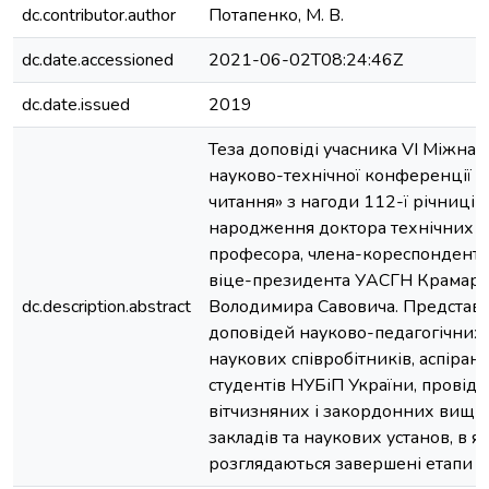
dc.contributor.author
Потапенко, М. В.
dc.date.accessioned
2021-06-02T08:24:46Z
dc.date.issued
2019
Теза доповіді учасника VI Міжнар
науково-технічної конференції 
читання» з нагоди 112-ї річниці в
народження доктора технічних н
професора, члена-кореспондента
віце-президента УАСГН Крамар
dc.description.abstract
Володимира Савовича. Представл
доповідей науково-педагогічних 
наукових співробітників, аспірант
студентів НУБіП України, провід
вітчизняних і закордонних вищи
закладів та наукових установ, в я
розглядаються завершені етапи р