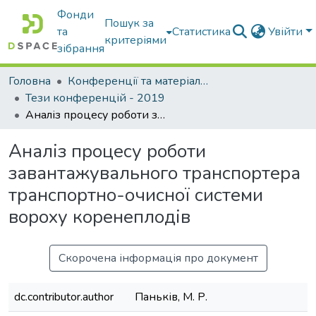
Фонди
Пошук за
та
Статистика
Увійти
критеріями
зібрання
Головна
Конференції та матеріали конференцій
Тези конференцій - 2019
Аналіз процесу роботи завантажувального транспортера транспортно-очисної системи вороху коренеплодів
Аналіз процесу роботи
завантажувального транспортера
транспортно-очисної системи
вороху коренеплодів
Скорочена інформація про документ
dc.contributor.author
Паньків, М. Р.