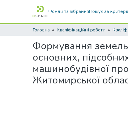
Фонди та зібрання
Пошук за критері
Головна
Кваліфікаційні роботи
Формування земельн
основних, підсобних
машинобудівної про
Житомирської облас