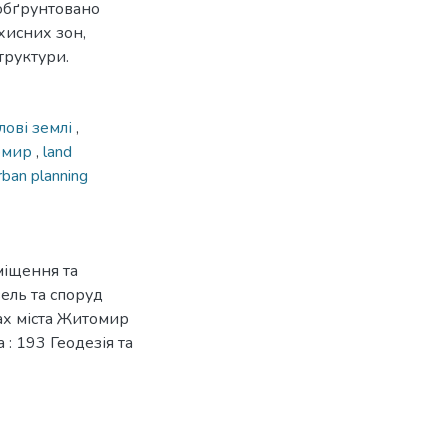
обґрунтовано
хисних зон,
труктури.
лові землі
,
омир
,
land
rban planning
міщення та
вель та споруд
ах міста Житомир
 : 193 Геодезія та