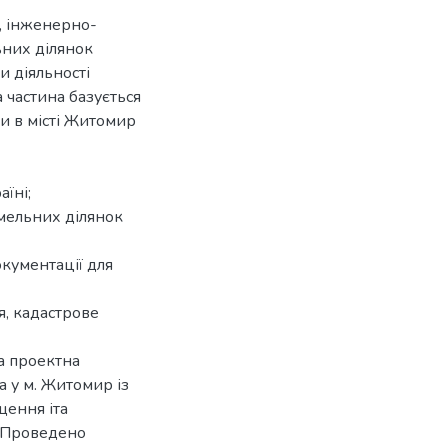
, інженерно-
ьних ділянок
 діяльності
 частина базується
и в місті Житомир
їні;
емельних ділянок
окументації для
, кадастрове
а проектна
а у м. Житомир із
щення іта
. Проведено