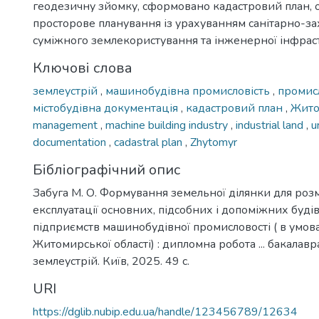
геодезичну зйомку, сформовано кадастровий план, 
просторове планування із урахуванням санітарно-за
суміжного землекористування та інженерної інфрас
Ключові слова
землеустрій
,
машинобудівна промисловість
,
промис
містобудівна документація
,
кадастровий план
,
Жит
management
,
machine building industry
,
industrial land
,
u
documentation
,
cadastral plan
,
Zhytomyr
Бібліографічний опис
Забуга М. О. Формування земельної ділянки для роз
експлуатації основних, підсобних і допоміжних буді
підприємств машинобудівної промисловості ( в умов
Житомирської області) : дипломна робота ... бакалавра
землеустрій. Київ, 2025. 49 с.
URI
https://dglib.nubip.edu.ua/handle/123456789/12634