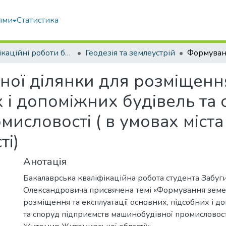
ями
Статистика
Кваліфікаційні роботи бакалаврів
Геодезія та землеустрій
ої ділянки для розміщення
 і допоміжних будівель та
мисловості ( в умовах міст
ті)
Анотація
Бакалаврська кваліфікаційна робота студента Забу
Олександровича присвячена темі «Формування земел
розміщення та експлуатації основних, підсобних і д
та споруд підприємств машинобудівної промисловості