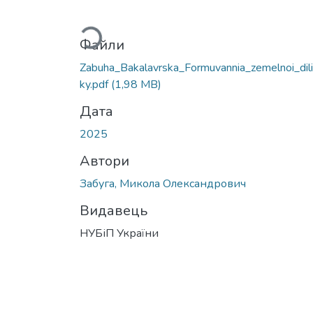
Вантажиться...
Файли
Zabuha_Bakalavrska_Formuvannia_zemelnoi_dil
ky.pdf
(1,98 MB)
Дата
2025
Автори
Забуга, Микола Олександрович
Видавець
НУБіП України