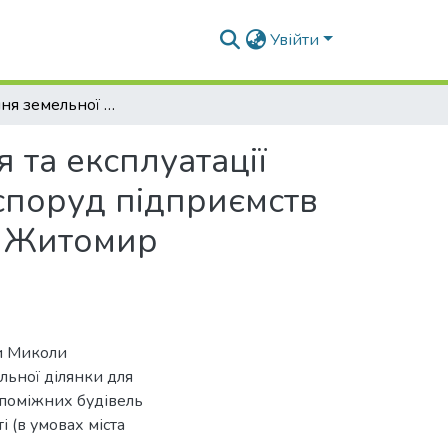
Увійти
Формування земельної ділянки для розміщення та експлуатації основних, підсобних і допоміжних будівель та споруд підприємств машинобудівної промисловості ( в умовах міста Житомир Житомирської області)
 та експлуатації
 споруд підприємств
а Житомир
ги Миколи
ьної ділянки для
опоміжних будівель
 (в умовах міста