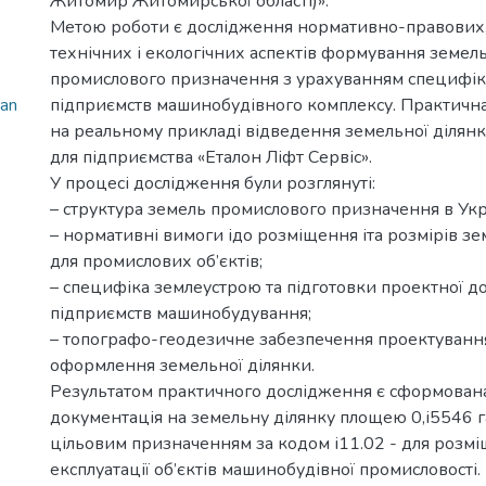
Житомир Житомирської області)».
Метою роботи є дослідження нормативно-правових
технічних і екологічних аспектів формування земел
промислового призначення з урахуванням специфіки
ian
підприємств машинобудівного комплексу. Практична
на реальному прикладі відведення земельної ділянк
для підприємства «Еталон Ліфт Сервіс».
У процесі дослідження були розглянуті:
– структура земель промислового призначення в Укра
– нормативні вимоги ідо розміщення іта розмірів з
для промислових об’єктів;
– специфіка землеустрою та підготовки проектної д
підприємств машинобудування;
– топографо-геодезичне забезпечення проектування
оформлення земельної ділянки.
Результатом практичного дослідження є сформован
документація на земельну ділянку площею 0,і5546 г
цільовим призначенням за кодом і11.02 - для розмі
експлуатації об’єктів машинобудівної промисловості