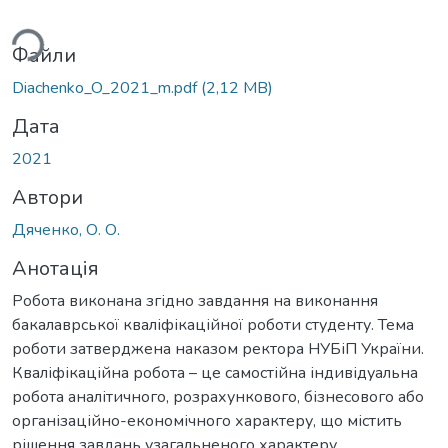
ься...
Файли
Diachenko_O_2021_m.pdf
(2,12 MB)
Дата
2021
Автори
Дяченко, О. О.
Анотація
Робота виконана згідно завдання на виконання
бакалаврської кваліфікаційної роботи студенту. Тема
роботи затверджена наказом ректора НУБіП України.
Кваліфікаційна робота – це самостійна індивідуальна
робота аналітичного, розрахункового, бізнесового або
організаційно-економічного характеру, що містить
рішення завдань узагальненого характеру.