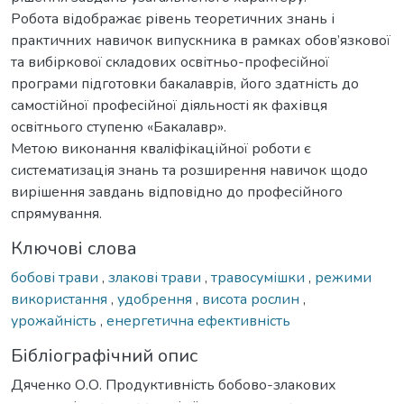
Робота відображає рівень теоретичних знань і
практичних навичок випускника в рамках обов’язкової
та вибіркової складових освітньо-професійної
програми підготовки бакалаврів, його здатність до
самостійної професійної діяльності як фахівця
освітнього ступеню «Бакалавр».
Метою виконання кваліфікаційної роботи є
систематизація знань та розширення навичок щодо
вирішення завдань відповідно до професійного
спрямування.
Ключові слова
бобові трави
,
злакові трави
,
травосумішки
,
режими
використання
,
удобрення
,
висота рослин
,
урожайність
,
енергетична ефективність
Бібліографічний опис
Дяченко О.О. Продуктивність бобово-злакових