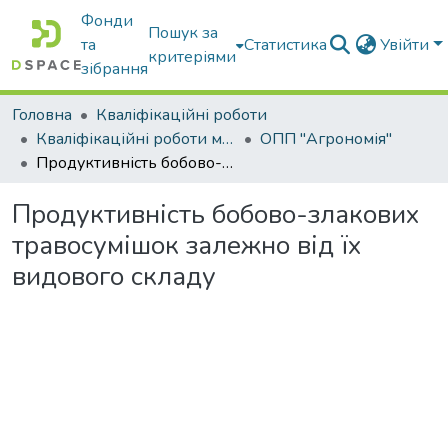
Фонди
Пошук за
та
Статистика
Увійти
критеріями
зібрання
Головна
Кваліфікаційні роботи
Кваліфікаційні роботи магістрів
ОПП "Агрономія"
Продуктивність бобово-злакових травосумішок залежно від їх видового складу
Продуктивність бобово-злакових
травосумішок залежно від їх
видового складу