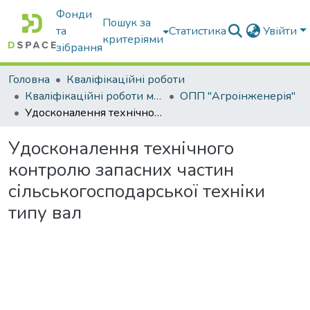
Фонди
Пошук за
та
Статистика
Увійти
критеріями
зібрання
Головна
Кваліфікаційні роботи
Кваліфікаційні роботи магістрів
ОПП "Агроінженерія"
Удосконалення технічного контролю запасних частин сільськогосподарської техніки типу вал
Удосконалення технічного
контролю запасних частин
сільськогосподарської техніки
типу вал