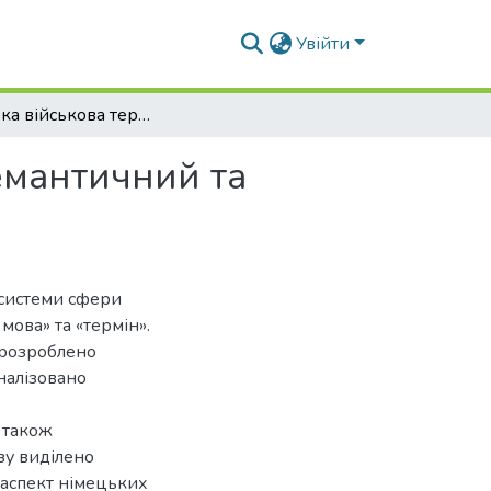
Увійти
Німецька військова термінологія: структурно-семантичний та перекладознавчий аспекти
емантичний та
осистеми сфери
мова» та «термін».
 розроблено
налізовано
є також
зу виділено
 аспект німецьких