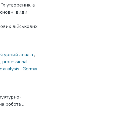
їх утворення, а
основні види
кових військових
ктурний аналіз
,
m
,
professional
c analysis
,
German
руктурно-
 робота ...