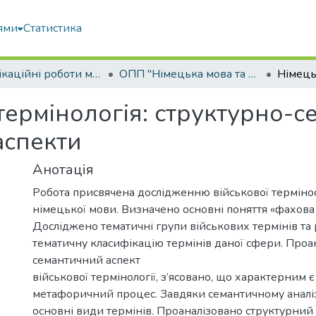
ями
Статистика
Кваліфікаційні роботи магістрів
ОПП "Німецька мова та друга іноземна мова"
термінологія: структурно-с
аспекти
Анотація
Робота присвячена дослідженню військової термін
німецької мови. Визначено основні поняття «фахова 
Досліджено тематичні групи військових термінів та
тематичну класифікацію термінів даної сфери. Проа
семантичний аспект
військової термінології, з’ясовано, що характерним 
метафоричний процес. Завдяки семантичному аналі
основні види термінів. Проаналізовано структурний