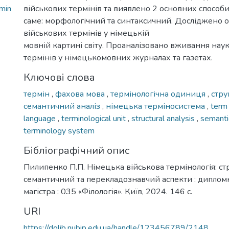
min
військових термінів та виявлено 2 основних способи 
саме: морфологічний та синтаксичний. Досліджено 
військових термінів у німецькій
мовній картині світу. Проаналізовано вживання нау
термінів у німецькомовних журналах та газетах.
Ключові слова
термін
,
фахова мова
,
термінологічна одиниця
,
стру
семантичний аналіз
,
німецька терміносистема
,
ter
language
,
terminological unit
,
structural analysis
,
semanti
terminology system
Бібліографічний опис
Пилипенко П.П. Німецька військова термінологія: ст
семантичний та перекладознавчий аспекти : дипломна
магістра : 035 «Філологія». Київ, 2024. 146 с.
URI
https://dglib.nubip.edu.ua/handle/123456789/2148