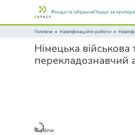
Фонди та зібрання
Пошук за критері
Головна
Кваліфікаційні роботи
Німецька військова 
перекладознавчий 
Вантажиться...
Файли