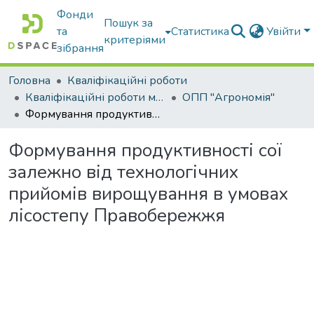
Фонди
Пошук за
та
Статистика
Увійти
критеріями
зібрання
Головна
Кваліфікаційні роботи
Кваліфікаційні роботи магістрів
ОПП "Агрономія"
Формування продуктивності сої залежно від технологічних прийомів вирощування в умовах лісостепу Правобережжя
Формування продуктивності сої
залежно від технологічних
прийомів вирощування в умовах
лісостепу Правобережжя