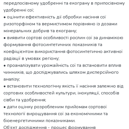
передпосівному удобренні та екограну в припосівному
удобренні сої;
• оцінити ефективність дії обробки насіння сої
ризоторфіном та вермистимом порівняно із дозами
мінеральних добрив та екограну;
• виявити сортові особливості рослин сої за динамікою
формування фотосинтетичних показників та
коефіцієнтом використання фотосинтетично активної
радіації в умовах регіону;
• проаналізувати урожайність сої та встановити вплив
чинників, що досліджувались шляхом дисперсійного
аналізу;
• встановити технологічну якість її насіння залежно від
сортових особливостей культури, інокуляції, способів
сівби та удобрення;
• дати оцінку розробленим прийомам сортової
технології вирощування сої за економічними та
біоенергетичними показниками.
Об’єкт дослідження - процес формування