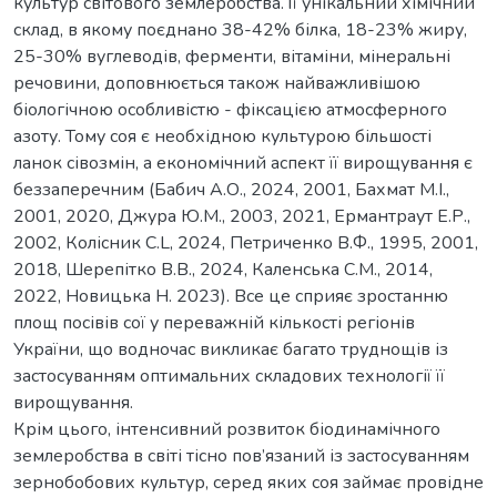
культур світового землеробства. Її унікальний хімічний
склад, в якому поєднано 38-42% білка, 18-23% жиру,
25-30% вуглеводів, ферменти, вітаміни, мінеральні
речовини, доповнюється також найважливішою
біологічною особливістю - фіксацією атмосферного
азоту. Тому соя є необхідною культурою більшості
ланок сівозмін, а економічний аспект її вирощування є
беззаперечним (Бабич А.О., 2024, 2001, Бахмат М.І.,
2001, 2020, Джура Ю.М., 2003, 2021, Ермантраут Е.Р.,
2002, Колісник C.L, 2024, Петриченко В.Ф., 1995, 2001,
2018, Шерепітко В.В., 2024, Каленська С.М., 2014,
2022, Новицька Н. 2023). Все це сприяє зростанню
площ посівів сої у переважній кількості регіонів
України, що водночас викликає багато труднощів із
застосуванням оптимальних складових технології її
вирощування.
Крім цього, інтенсивний розвиток біодинамічного
землеробства в світі тісно пов’язаний із застосуванням
зернобобових культур, серед яких соя займає провідне