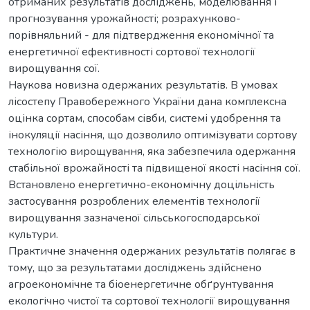
отриманих результатів досліджень, моделювання і
прогнозування урожайності; розрахунково-
порівняльний - для підтвердження економічної та
енергетичної ефективності сортової технології
вирощування сої.
Наукова новизна одержаних результатів. В умовах
лісостепу Правобережного України дана комплексна
оцінка сортам, способам сівби, системі удобрення та
інокуляції насіння, що дозволило оптимізувати сортову
технологію вирощування, яка забезпечила одержання
стабільної врожайності та підвищеної якості насіння сої.
Встановлено енергетично-економічну доцільність
застосування розроблених елементів технології
вирощування зазначеної сільськогосподарської
культури.
Практичне значення одержаних результатів полягає в
тому, що за результатами досліджень здійснено
агроекономічне та біоенергетичне обґрунтування
екологічно чистої та сортової технології вирощування