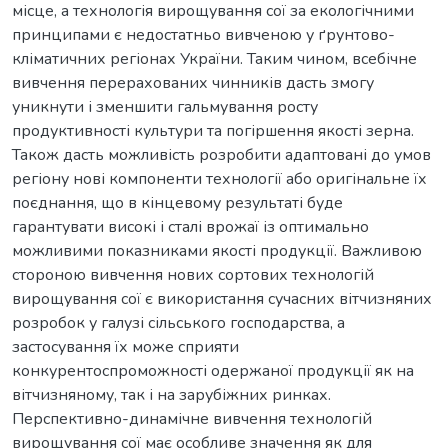
місце, а технологія вирощування сої за екологічними
принципами є недостатньо вивченою у ґрунтово-
кліматичних регіонах України. Таким чином, всебічне
вивчення перерахованих чинників дасть змогу
уникнути і зменшити гальмування росту
продуктивності культури та погіршення якості зерна.
Також дасть можливість розробити адаптовані до умов
регіону нові компоненти технології або оригінальне їх
поєднання, що в кінцевому результаті буде
гарантувати високі і сталі врожаї із оптимально
можливими показниками якості продукції. Важливою
стороною вивчення нових сортових технологій
вирощування сої є використання сучасних вітчизняних
розробок у галузі сільського господарства, а
застосування їх може сприяти
конкурентоспроможності одержаної продукції як на
вітчизняному, так і на зарубіжних ринках.
Перспективно-динамічне вивчення технологій
вирощування сої має особливе значення як для