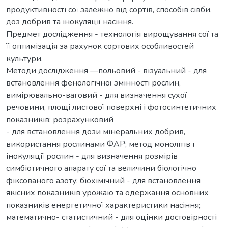
продуктивності сої залежно від сортів, способів сівби,
доз добрив та інокуляції насіння.
Предмет дослідження - технологія вирощування сої та
її оптимізація за рахунок сортових особливостей
культури.
Методи дослідження —польовий - візуальний - для
встановлення фенологічної змінності рослин,
вимірювально-ваговий - для визначення сухої
речовини, площі листової поверхні і фотосинтетичних
показників; розрахунковий
- для встановлення дози мінеральних добрив,
використання рослинами ФАР; метод монолітів і
інокуляції рослин - для визначення розмірів
симбіотичного апарату сої та величини біологічно
фіксованого азоту; біохімічний - для встановлення
якісних показників урожаю та одержання основних
показників енергетичної характеристики насіння;
математично- статистичний - для оцінки достовірності