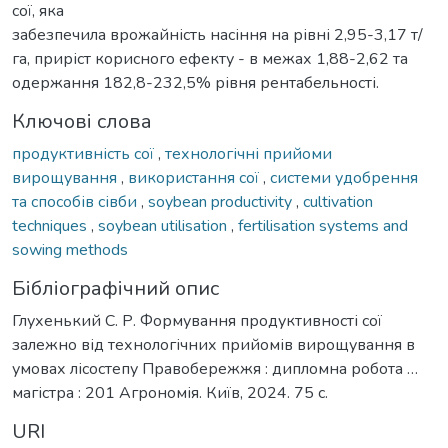
сої, яка
забезпечила врожайність насіння на рівні 2,95-3,17 т/
га, приріст корисного ефекту - в межах 1,88-2,62 та
одержання 182,8-232,5% рівня рентабельності.
Ключові слова
продуктивність сої
,
технологічні прийоми
вирощування
,
використання сої
,
системи удобрення
та способів сівби
,
soybean productivity
,
cultivation
techniques
,
soybean utilisation
,
fertilisation systems and
sowing methods
Бібліографічний опис
Глухенький С. Р. Формування продуктивності сої
залежно від технологічних прийомів вирощування в
умовах лісостепу Правобережжя : дипломна робота …
магістра : 201 Агрономія. Київ, 2024. 75 с.
URI