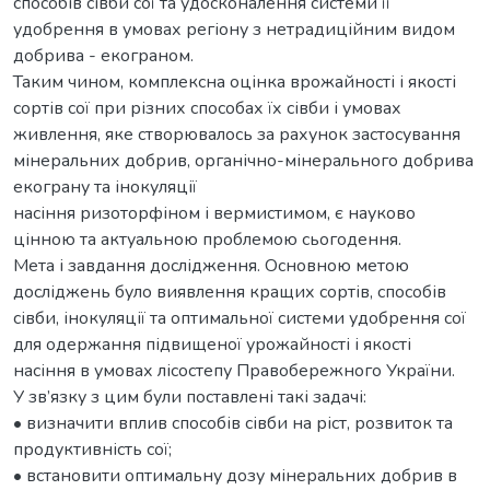
способів сівби сої та удосконалення системи її
удобрення в умовах регіону з нетрадиційним видом
добрива - екограном.
Таким чином, комплексна оцінка врожайності і якості
сортів сої при різних способах їх сівби і умовах
живлення, яке створювалось за рахунок застосування
мінеральних добрив, органічно-мінерального добрива
екограну та інокуляції
насіння ризоторфіном і вермистимом, є науково
цінною та актуальною проблемою сьогодення.
Мета і завдання дослідження. Основною метою
досліджень було виявлення кращих сортів, способів
сівби, інокуляції та оптимальної системи удобрення сої
для одержання підвищеної урожайності і якості
насіння в умовах лісостепу Правобережного України.
У зв’язку з цим були поставлені такі задачі:
• визначити вплив способів сівби на ріст, розвиток та
продуктивність сої;
• встановити оптимальну дозу мінеральних добрив в