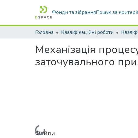
Фонди та зібрання
Пошук за критері
Головна
Кваліфікаційні роботи
Механізація процес
заточувального пр
Файли