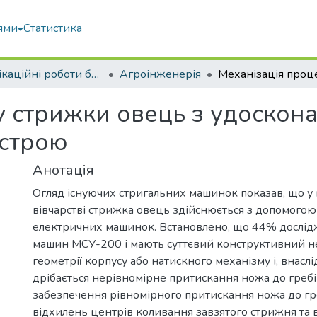
ями
Статистика
Кваліфікаційні роботи бакалаврів
Агроінженерія
у стрижки овець з удоскон
истрою
Анотація
Огляд існуючих стригальних машинок показав, що у
вівчарстві стрижка овець здійснюється з допомого
електричних машинок. Встановлено, що 44% дослід
машин МСУ-200 і мають суттєвий конструктивний н
геометрії корпусу або натискного механізму і, внаслі
дрібається нерівномірне притискання ножа до гребі
забезпечення рівномірного притискання ножа до гр
відхилень центрів коливання завзятого стрижня та в