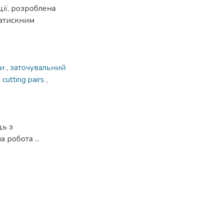
ії, розроблена
натискним
ри
,
заточувальний
,
cutting pairs
,
ць з
робота ...