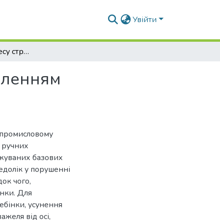
Увійти
Механізація процесу стрижки овець з удосконаленням заточувального пристрою
аленням
 промисловому
ю ручних
жуваних базових
едолік у порушенні
док чого,
нки. Для
ебінки, усунення
ажеля від осі,