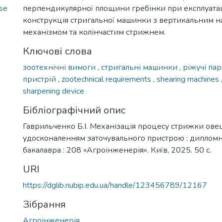
se
перпендикулярної площини гребінки при експлуатац
конструкція стригальної машинки з вертикальним 
механізмом та колінчастим стрижнем.
Ключові слова
зоотехнічні вимоги
,
стригальні машинки
,
ріжучі па
пристрій
,
zootechnical requirements
,
shearing machines
sharpening device
Бібліографічний опис
Гаврильченко Б.І. Механізація процесу стрижки ове
удосконаленням заточувального пристрою : дипломна 
бакалавра : 208 «Агроінженерія». Київ, 2025. 50 с.
URI
https://dglib.nubip.edu.ua/handle/123456789/12167
Зібрання
Агроінженерія