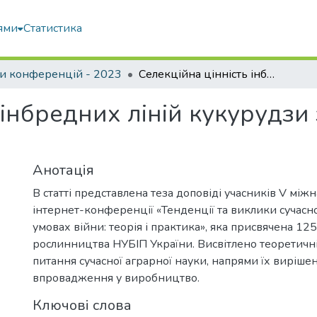
ями
Статистика
и конференцій - 2023
Селекційна цінність інбредних ліній кукурудзи за показниками якості зерна
 інбредних ліній кукурудзи
Анотація
В статті представлена теза доповіді учасників V між
інтернет-конференції «Тенденції та виклики сучасно
умовах війни: теорія і практика», яка присвячена 1
рослинництва НУБІП України. Висвітлено теоретичні
питання сучасної аграрної науки, напрями їх вирішен
впровадження у виробництво.
Ключові слова