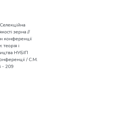
. Селекційна
кості зерна //
йн конференції
 теорія і
ництва НУБІП
конференції / С.М.
8 - 209