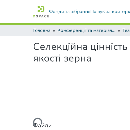
Фонди та зібрання
Пошук за критері
Головна
Конференції та матеріали конференцій
Тез
Селекційна цінність
якості зерна
Вантажиться...
Файли