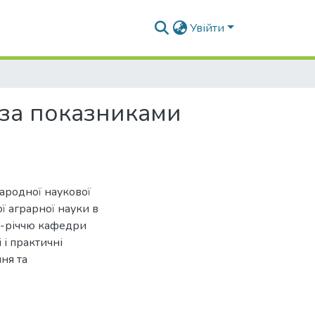
Увійти
 за показниками
народної наукової
ї аграрної науки в
25-річчю кафедри
 і практичні
ня та