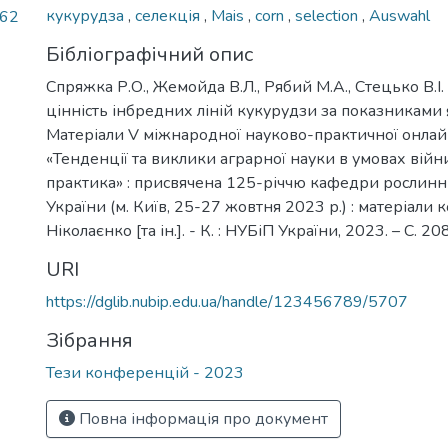
кукурудза
,
селекція
,
Mais
,
corn
,
selection
,
Auswahl
,62
Бібліографічний опис
Спряжка Р.О., Жемойда В.Л., Рябий М.А., Стецько В.І
цінність інбредних ліній кукурудзи за показниками я
Матеріали V міжнародної науково-практичної онла
«Тенденції та виклики аграрної науки в умовах війни:
практика» : присвячена 125-річчю кафедри рослин
України (м. Київ, 25-27 жовтня 2023 р.) : матеріали 
Ніколаєнко [та ін.]. - К. : НУБіП України, 2023. – С. 20
URI
https://dglib.nubip.edu.ua/handle/123456789/5707
Зібрання
Тези конференцій - 2023
Повна інформація про документ