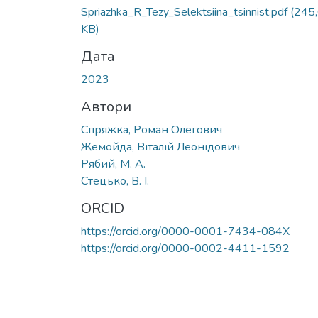
Spriazhka_R_Tezy_Selektsiina_tsinnist.pdf
(245
KB)
Дата
2023
Автори
Спряжка, Роман Олегович
Жемойда, Віталій Леонідович
Рябий, М. А.
Стецько, В. І.
ORCID
https://orcid.org/0000-0001-7434-084X
https://orcid.org/0000-0002-4411-1592