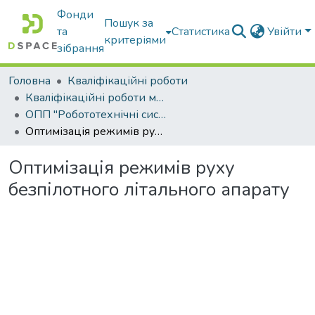
Фонди
Пошук за
та
Статистика
Увійти
критеріями
зібрання
Головна
Кваліфікаційні роботи
Кваліфікаційні роботи магістрів
ОПП "Робототехнічні системи і комплекси сільськогосподарського виробництва"
Оптимізація режимів руху безпілотного літального апарату
Оптимізація режимів руху
безпілотного літального апарату