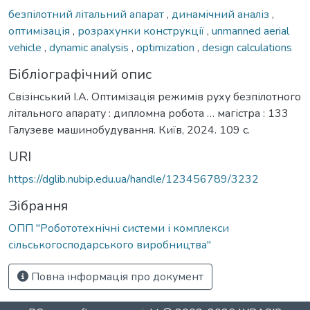
безпілотний літальний апарат
,
динамічний аналіз
,
оптимізація
,
розрахунки конструкції
,
unmanned aerial
vehicle
,
dynamic analysis
,
optimization
,
design calculations
Бібліографічний опис
Свізінський І.А. Оптимізація режимів руху безпілотного
літального апарату : дипломна робота … магістра : 133
Галузеве машинобудування. Київ, 2024. 109 с.
URI
https://dglib.nubip.edu.ua/handle/123456789/3232
Зібрання
ОПП "Робототехнічні системи і комплекси
сільськогосподарського виробництва"
Повна інформація про документ