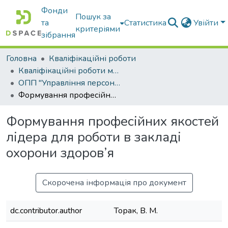
Фонди
Пошук за
та
Статистика
Увійти
критеріями
зібрання
Головна
Кваліфікаційні роботи
Кваліфікаційні роботи магістрів
ОПП "Управління персоналом"
Формування професійних якостей лідера для роботи в закладі охорони здоров’я
Формування професійних якостей
лідера для роботи в закладі
охорони здоров’я
Скорочена інформація про документ
dc.contributor.author
Торак, В. М.