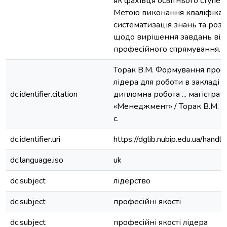
як фахівця освітнього ступен
Метою виконання кваліфікац
систематизація знань та ро
щодо вирішення завдань від
професійного спрямування.
Торак В.М. Формування проф
лідера для роботи в закладі 
dc.identifier.citation
дипломна робота ... магістра :
«Менеджмент» / Торак В.М. - 
с.
dc.identifier.uri
https://dglib.nubip.edu.ua/ha
dc.language.iso
uk
dc.subject
лідерство
dc.subject
професійні якості
dc.subject
професійні якості лідера