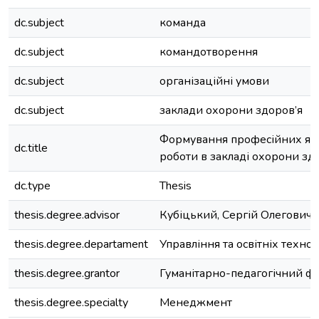
dc.subject
команда
dc.subject
командотворення
dc.subject
організаційні умови
dc.subject
заклади охорони здоров’я
Формування професійних яко
dc.title
роботи в закладі охорони зд
dc.type
Thesis
thesis.degree.advisor
Кубіцький, Сергій Олегович
thesis.degree.departament
Управління та освітніх технол
thesis.degree.grantor
Гуманітарно-педагогічний ф
thesis.degree.specialty
Менеджмент