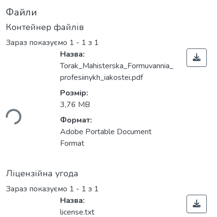
Файли
Контейнер файлів
Зараз показуємо
1 - 1 з 1
Назва:
Torak_Mahisterska_Formuvannia_
profesiinykh_iakostei.pdf
Розмір:
ься...
3,76 MB
Формат:
Adobe Portable Document
Format
Ліцензійна угода
Зараз показуємо
1 - 1 з 1
Назва:
license.txt