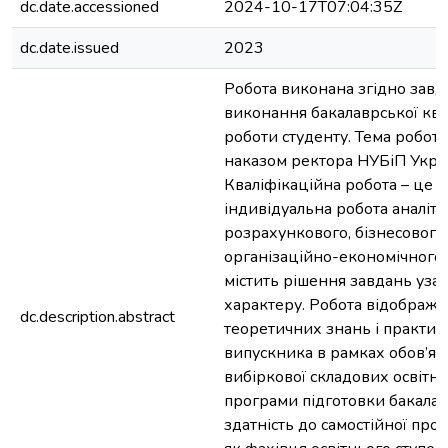
dc.date.accessioned
2024-10-17T07:04:35Z
dc.date.issued
2023
Робота виконана згідно завд
виконання бакалаврської ква
роботи студенту. Тема робот
наказом ректора НУБіП Укра
Кваліфікаційна робота – це с
індивідуальна робота аналіти
розрахункового, бізнесового
організаційно-економічного 
містить рішення завдань уза
характеру. Робота відобража
dc.description.abstract
теоретичних знань і практи
випускника в рамках обов’язк
вибіркової складових освітн
програми підготовки бакалав
здатність до самостійної проф