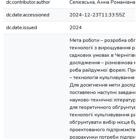
dc.contributor.author
Селієвська, Анна Романівна
dc.date.accessioned
2024-12-23T11:33:55Z
dc.date.issued
2024
Мета роботи – розробка обґ
технології з вирощування ра
садкових умовах в Чернігівськ
дослідження – різновікова м
риба райдужної форелі. Пре
– технологія культивування 
Для досягнення мети дослід
поставлено наступні завдання
науково-технічної літератур
для теоретичного обґрунтув
технології культивування рай
обґрунтувати вибір місця бу
проектованого підприємства;
розрахунки потреби підприєм