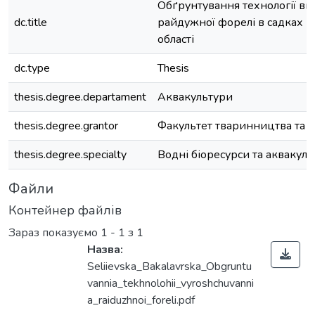
Обґрунтування технології в
dc.title
райдужної форелі в садках в 
області
dc.type
Thesis
thesis.degree.departament
Аквакультури
thesis.degree.grantor
Факультет тваринництва та в
thesis.degree.specialty
Водні біоресурси та аквакуль
Файли
Контейнер файлів
Зараз показуємо
1 - 1 з 1
Назва:
Seliievska_Bakalavrska_Obgruntu
Вантажиться...
vannia_tekhnolohii_vyroshchuvanni
a_raiduzhnoi_foreli.pdf