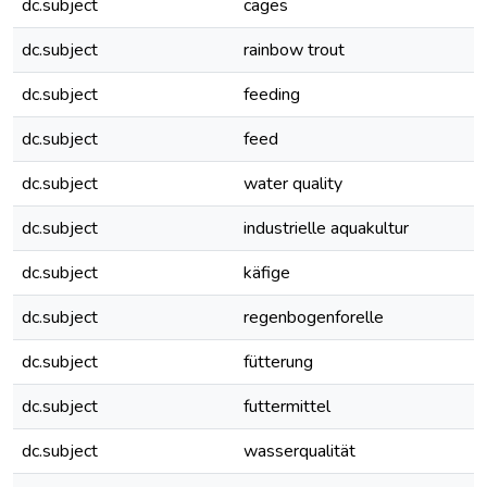
dc.subject
cages
dc.subject
rainbow trout
dc.subject
feeding
dc.subject
feed
dc.subject
water quality
dc.subject
industrielle aquakultur
dc.subject
käfige
dc.subject
regenbogenforelle
dc.subject
fütterung
dc.subject
futtermittel
dc.subject
wasserqualität