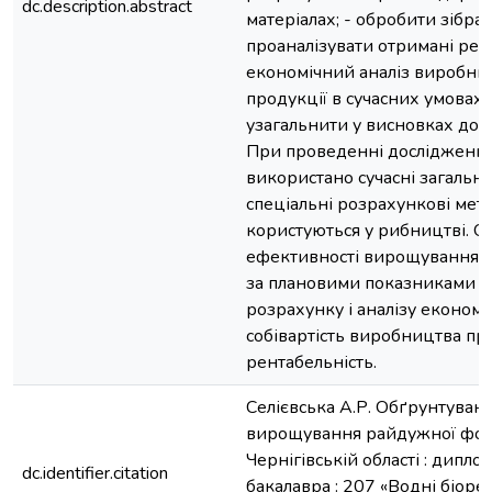
dc.description.abstract
матеріалах; - обробити зібран
проаналізувати отримані резу
економічний аналіз виробни
продукції в сучасних умовах
узагальнити у висновках дося
При проведенні дослідження
використано сучасні загально
спеціальні розрахункові мет
користуються у рибництві. О
ефективності вирощування 
за плановими показниками 
розрахунку і аналізу економі
собівартість виробництва про
рентабельність.
Селієвська А.Р. Обґрунтуванн
вирощування райдужної форе
Чернігівській області : диплом
dc.identifier.citation
бакалавра : 207 «Водні біоре