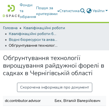
Фонди
Пошук за
та
Статистика
Увійти
критеріями
зібрання
Головна
Кваліфікаційні роботи
Кваліфікаційні роботи бакалаврів
Водні біоресурси та аквакультура
Обґрунтування технології вирощування райдужної форелі в садках в Чернігівській області
Обґрунтування технології
вирощування райдужної форелі в
садках в Чернігівській області
Скорочена інформація про документ
dc.contributor.advisor
Бех, Віталій Валерійович