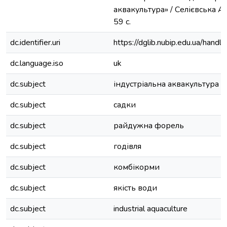
аквакультура» / Селієвська А.Р
59 с.
dc.identifier.uri
https://dglib.nubip.edu.ua/ha
dc.language.iso
uk
dc.subject
індустріальна аквакультура
dc.subject
садки
dc.subject
райдужна форель
dc.subject
годівля
dc.subject
комбікорми
dc.subject
якість води
dc.subject
industrial aquaculture