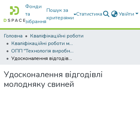
Фонди
Пошук за
та
Статистика
Увійти
критеріями
зібрання
Головна
Кваліфікаційні роботи
Кваліфікаційні роботи магістрів
ОПП "Технологія виробництва і переробки продукції тваринництва"
Удосконалення відгодівлі молодняку свиней
Удосконалення відгодівлі
молодняку свиней
антажиться...