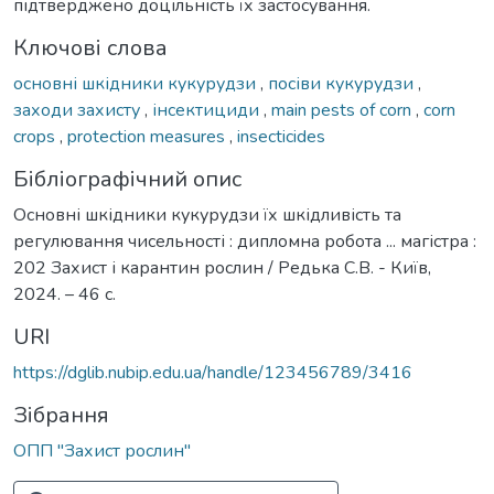
підтверджено доцільність їх застосування.
Ключові слова
основні шкідники кукурудзи
,
посіви кукурудзи
,
заходи захисту
,
інсектициди
,
main pests of corn
,
corn
crops
,
protection measures
,
insecticides
Бібліографічний опис
Основні шкідники кукурудзи їх шкідливість та
регулювання чисельності : дипломна робота ... магістра :
202 Захист і карантин рослин / Редька С.В. - Київ,
2024. – 46 с.
URI
https://dglib.nubip.edu.ua/handle/123456789/3416
Зібрання
ОПП "Захист рослин"