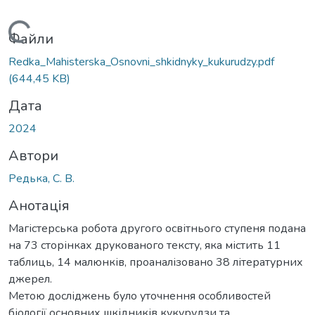
Вантажиться...
Файли
Redka_Mahisterska_Osnovni_shkidnyky_kukurudzy.pdf
(644,45 KB)
Дата
2024
Автори
Редька, С. В.
Анотація
Магістерська робота другого освітнього ступеня подана
на 73 сторінках друкованого тексту, яка містить 11
таблиць, 14 малюнків, проаналізовано 38 літературних
джерел.
Метою досліджень було уточнення особливостей
біології основних шкідників кукурудзи та