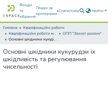
Фонди
Пошук за
та
Статистика
Увійти
критеріями
зібрання
Головна
Кваліфікаційні роботи
Кваліфікаційні роботи магістрів
ОПП "Захист рослин"
Основні шкідники кукурудзи їх шкідливість та регулювання чисельності
Основні шкідники кукурудзи їх
шкідливість та регулювання
чисельності