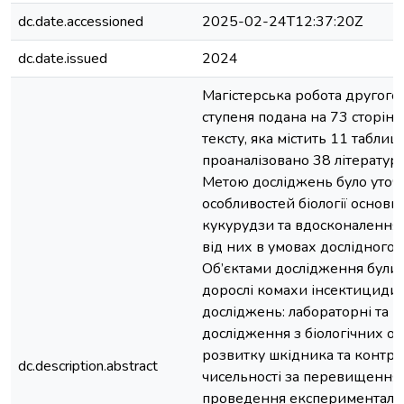
dc.date.accessioned
2025-02-24T12:37:20Z
dc.date.issued
2024
Магістерська робота другого 
ступеня подана на 73 сторін
тексту, яка містить 11 таблиц
проаналізовано 38 літератур
Метою досліджень було уточ
особливостей біології основн
кукурудзи та вдосконалення 
від них в умовах дослідного 
Об’єктами дослідження були 
дорослі комахи інсектициди
досліджень: лабораторні та п
дослідження з біологічних о
розвитку шкідника та контр
dc.description.abstract
чисельності за перевищення 
проведення експерименталь