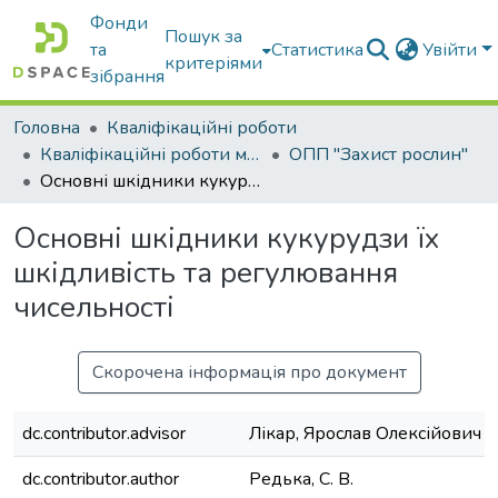
Фонди
Пошук за
та
Статистика
Увійти
критеріями
зібрання
Головна
Кваліфікаційні роботи
Кваліфікаційні роботи магістрів
ОПП "Захист рослин"
Основні шкідники кукурудзи їх шкідливість та регулювання чисельності
Основні шкідники кукурудзи їх
шкідливість та регулювання
чисельності
Скорочена інформація про документ
dc.contributor.advisor
Лікар, Ярослав Олексійович
dc.contributor.author
Редька, С. В.