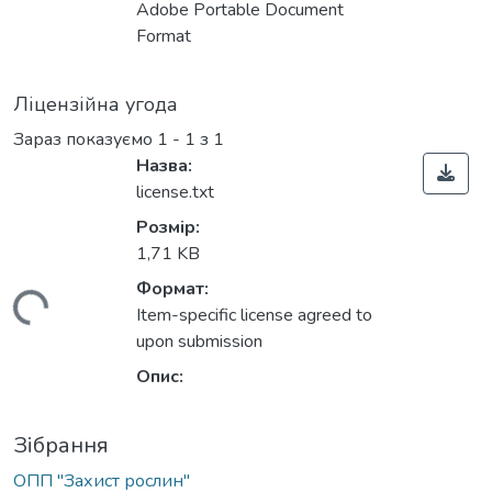
иться...
Adobe Portable Document
Format
Ліцензійна угода
Зараз показуємо
1 - 1 з 1
Назва:
license.txt
Розмір:
1,71 KB
Формат:
иться...
Item-specific license agreed to
upon submission
Опис:
Зібрання
ОПП "Захист рослин"