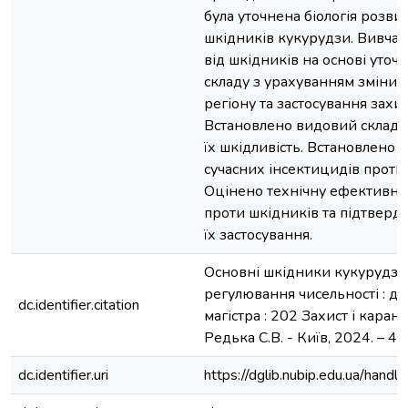
була уточнена біологія розви
шкідників кукурудзи. Вивчал
від шкідників на основі уточ
складу з урахуванням зміни 
регіону та застосування захи
Встановлено видовий склад 
їх шкідливість. Встановлено 
сучасних інсектицидів проти 
Оцінено технічну ефективніс
проти шкідників та підтверд
їх застосування.
Основні шкідники кукурудзи ї
регулювання чисельності : дип
dc.identifier.citation
магістра : 202 Захист і каран
Редька С.В. - Київ, 2024. – 46 
dc.identifier.uri
https://dglib.nubip.edu.ua/ha