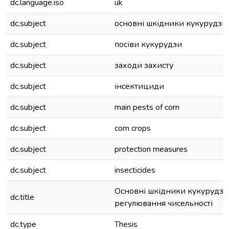
dc.language.iso
uk
dc.subject
основні шкідники кукурудзи
dc.subject
посіви кукурудзи
dc.subject
заходи захисту
dc.subject
інсектициди
dc.subject
main pests of corn
dc.subject
corn crops
dc.subject
protection measures
dc.subject
insecticides
Основні шкідники кукурудзи ї
dc.title
регулювання чисельності
dc.type
Thesis