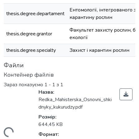
Ентомології, інтегрованого за
thesis.degree.departament
карантину рослин
Факультет захисту рослин, бі
thesis.degree.grantor
екології
thesis.degree.specialty
Захист і карантин рослин
Файли
Контейнер файлів
Зараз показуємо
1 - 1 з 1
Назва:
Redka_Mahisterska_Osnovni_shki
dnyky_kukurudzy.pdf
Розмір:
644,45 KB
Формат: