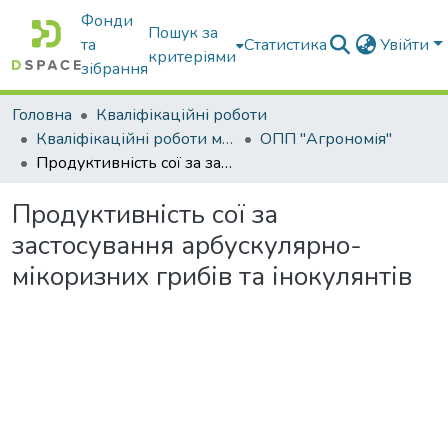
Фонди
Пошук за
та
Статистика
Увійти
критеріями
зібрання
Головна
Кваліфікаційні роботи
Кваліфікаційні роботи магістрів
ОПП "Агрономія"
Продуктивність сої за застосування арбускулярно-мікоризних грибів та інокулянтів
Продуктивність сої за
застосування арбускулярно-
мікоризних грибів та інокулянтів