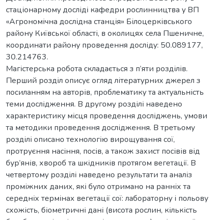
стаціонарному досліді кафедри рослинництва у ВП
«Агрономічна дослідна станція» Білоцерківського
району Київської області, в околицях села Пшеничне,
координати району проведення досліду: 50.089177,
30.214763.
Магістерська робота складається з п’яти розділів.
Перший розділ описує огляд літературних джерел з
посиланням на авторів, проблематику та актуальність
теми дослідження. В другому розділі наведено
характеристику місця проведення досліджень, умови
та методики проведення дослідження. В третьому
розділі описано технологію вирощування сої,
протруєння насіння, посів, а також захист посівів від
бур’янів, хвороб та шкідників протягом вегетації. В
четвертому розділі наведено результати та аналіз
проміжних даних, які було отримано на ранніх та
середніх термінах вегетації сої: лабораторну і польову
схожість, біометричні дані (висота рослин, кількість