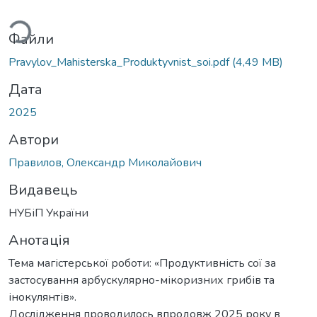
иться...
Файли
Pravylov_Mahisterska_Produktyvnist_soi.pdf
(4,49 MB)
Дата
2025
Автори
Правилов, Олександр Миколайович
Видавець
НУБіП України
Анотація
Тема магістерської роботи: «Продуктивність сої за
застосування арбускулярно-мікоризних грибів та
інокулянтів».
Дослідження проводилось впродовж 2025 року в