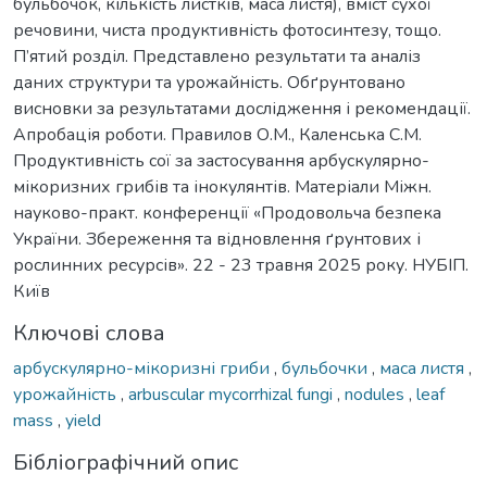
бульбочок, кількість листків, маса листя), вміст сухої
речовини, чиста продуктивність фотосинтезу, тощо.
П’ятий розділ. Представлено результати та аналіз
даних структури та урожайність. Обґрунтовано
висновки за результатами дослідження і рекомендації.
Апробація роботи. Правилов О.М., Каленська С.М.
Продуктивність сої за застосування арбускулярно-
мікоризних грибів та інокулянтів. Матеріали Міжн.
науково-практ. конференції «Продовольча безпека
України. Збереження та відновлення ґрунтових і
рослинних ресурсів». 22 - 23 травня 2025 року. НУБІП.
Київ
Ключові слова
арбускулярно-мікоризні гриби
,
бульбочки
,
маса листя
,
урожайність
,
arbuscular mycorrhizal fungi
,
nodules
,
leaf
mass
,
yield
Бібліографічний опис