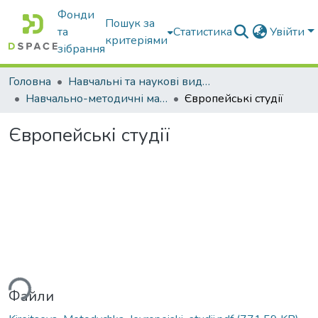
Фонди
Пошук за
та
Статистика
Увійти
критеріями
зібрання
Головна
Навчальні та наукові видання
Навчально-методичні матеріали
Європейські студії
Європейські студії
ься...
Файли