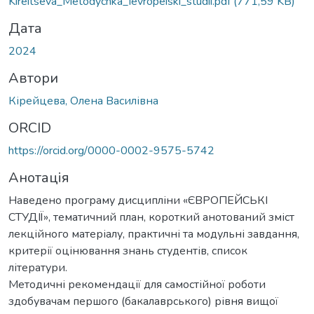
Kireitseva_Metodychka_Ievropeiski_studii.pdf
(771,59 KB)
Дата
2024
Автори
Кірейцева, Олена Василівна
ORCID
https://orcid.org/0000-0002-9575-5742
Анотація
Наведено програму дисципліни «ЄВРОПЕЙСЬКІ
СТУДІЇ», тематичний план, короткий анотований зміст
лекційного матеріалу, практичні та модульні завдання,
критерії оцінювання знань студентів, список
літератури.
Методичні рекомендації для самостійної роботи
здобувачам першого (бакалаврського) рівня вищої