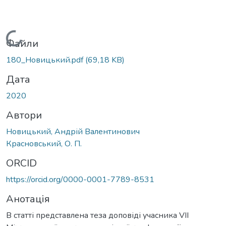
Вантажиться...
Файли
180_Новицький.pdf
(69,18 KB)
Дата
2020
Автори
Новицький, Андрій Валентинович
Красновський, О. П.
ORCID
https://orcid.org/0000-0001-7789-8531
Анотація
В статті представлена теза доповіді учасника VIІ