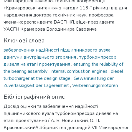
Міжнародної науково-технічної конференції
«Крамаровські читання» з нагоди 113-ї річниці від дня
народження доктора технічних наук, професора,
члена-кореспондента ВАСГНІЛ, віце-президента
УАСГН Крамарова Володимира Савовича.
Ключові слова
забезпечення надійності підшипникового вузла
,
двигуни внутрішнього згоряння
,
турбокомпресор
дизеля на етапі проектування
,
ensuring the reliability of
the bearing assembly
,
internal combustion engines
,
diesel
turbocharger at the design stage
,
Gewährleistung der
Zuverlässigkeit der Lagereinheit
,
Verbrennungsmotoren
Бібліографічний опис
Досвід оцінки та забезпечення надійності
підшипникового вузла турбокомпресора дизеля на
етапі проектування / А. В. Новицький, О. П.
Красновський// Збірник тез доповідей VIІ Міжнародної