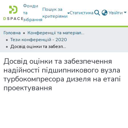
Фонди
Пошук за
та
Статистика
Увійти
критеріями
зібрання
Головна
Конференції та матеріали конференцій
Тези конференцій - 2020
Досвід оцінки та забезпечення надійності підшипникового вузла турбокомпресора дизеля на етапі проектування
Досвід оцінки та забезпечення
надійності підшипникового вузла
турбокомпресора дизеля на етапі
проектування