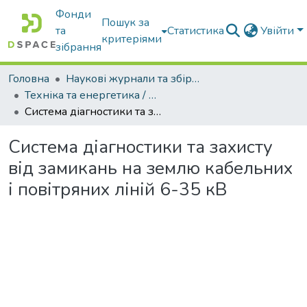
Фонди
Пошук за
та
Статистика
Увійти
критеріями
зібрання
Головна
Наукові журнали та збірники видань
Техніка та енергетика / Machinery & Energetics
Система діагностики та захисту від замикань на землю кабельних і повітряних ліній 6-35 кВ
Система діагностики та захисту
від замикань на землю кабельних
і повітряних ліній 6-35 кВ