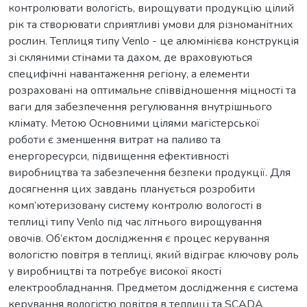
контролювати вологість, вирощувати продукцію цілий
рік та створювати сприятливі умови для різноманітних
рослин. Теплиця типу Venlo - це алюмінієва конструкція
зі скляними стінами та дахом, де враховуються
специфічні навантаження регіону, а елементи
розраховані на оптимальне співвідношення міцності та
ваги для забезпечення регулювання внутрішнього
клімату. Метою Основними цілями магістерської
роботи є зменшення витрат на паливо та
енергоресурси, підвищення ефективності
виробництва та забезпечення безпеки продукції. Для
досягнення цих завдань планується розробити
комп’ютеризовану систему контролю вологості в
теплиці типу Venlo під час літнього вирощування
овочів. Об’єктом дослідження є процес керування
вологістю повітря в теплиці, який відіграє ключову роль
у виробництві та потребує високої якості
електрообладнання. Предметом дослідження є система
керування вологістю повітря в теплиці та SCADA