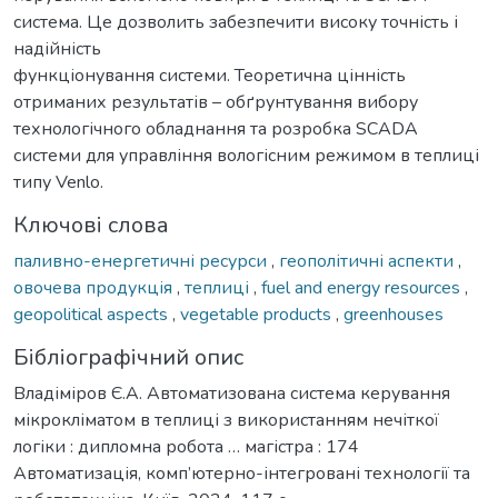
система. Це дозволить забезпечити високу точність і
надійність
функціонування системи. Теоретична цінність
отриманих результатів – обґрунтування вибору
технологічного обладнання та розробка SCADA
системи для управління вологісним режимом в теплиці
типу Venlo.
Ключові слова
паливно-енергетичні ресурси
,
геополітичні аспекти
,
овочева продукція
,
теплиці
,
fuel and energy resources
,
geopolitical aspects
,
vegetable products
,
greenhouses
Бібліографічний опис
Владіміров Є.А. Автоматизована система керування
мікрокліматом в теплиці з використанням нечіткої
логіки : дипломна робота … магістра : 174
Автоматизація, комп’ютерно-інтегровані технології та