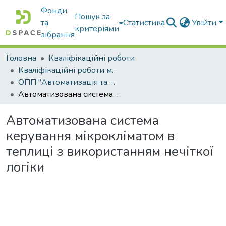
Фонди
Пошук за
та
Статистика
Увійти
критеріями
зібрання
Головна
Кваліфікаційні роботи
Кваліфікаційні роботи магістрів
ОПП "Автоматизація та комп’ютерно-інтегровані технології"
Автоматизована система керування мікрокліматом в теплиці з використанням нечіткої логіки
Автоматизована система
керування мікрокліматом в
теплиці з використанням нечіткої
логіки