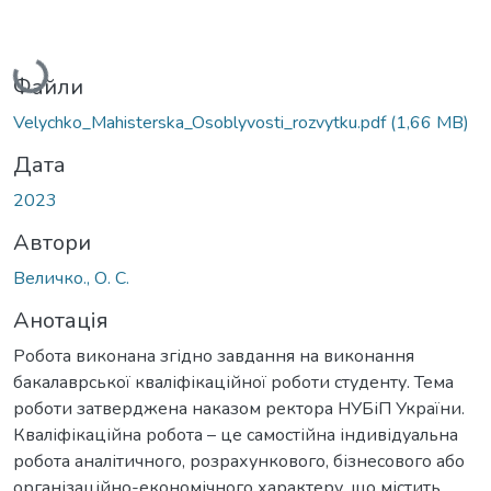
Вантажиться...
Файли
Velychko_Mahisterska_Osoblyvosti_rozvytku.pdf
(1,66 MB)
Дата
2023
Автори
Величко., О. С.
Анотація
Робота виконана згідно завдання на виконання
бакалаврської кваліфікаційної роботи студенту. Тема
роботи затверджена наказом ректора НУБіП України.
Кваліфікаційна робота – це самостійна індивідуальна
робота аналітичного, розрахункового, бізнесового або
організаційно-економічного характеру, що містить