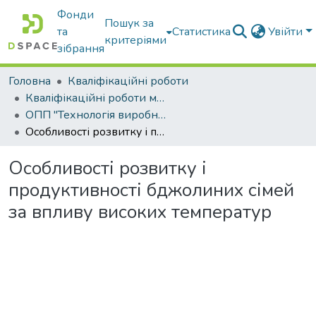
Фонди
Пошук за
та
Статистика
Увійти
критеріями
зібрання
Головна
Кваліфікаційні роботи
Кваліфікаційні роботи магістрів
ОПП "Технологія виробництва і переробки продукції тваринництва"
Особливості розвитку і продуктивності бджолиних сімей за впливу високих температур
Особливості розвитку і
продуктивності бджолиних сімей
за впливу високих температур