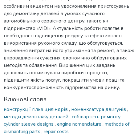
особливим акцентом на удосконалення пристосувань
для демонтажу деталей в умовах сучасного
автомобільного сервісного центру, такого як
підприємство «VIDI». Актуальність роботи полягає в
необхідності підвищення ресурсу та ефективності
використання рухомого складу, що обслуговується,
зниження витрат на його утримання та ремонт, а також
впровадження сучасних, економічно обґрунтованих
методів та обладнання. Вирішення цих завдань
дозволить оптимізувати виробничі процеси,
підвищити якість послуг, покращити умови праці та
конкурентоспроможність підприємства на ринку.
Ключові слова
конструкції гільз циліндрів
,
номенклатура двигунів
,
методи демонтажу деталей
,
собівартість ремонту
,
cylinder sleeve designs
,
engine nomenclature
,
methods of
dismantling parts
,
repair costs