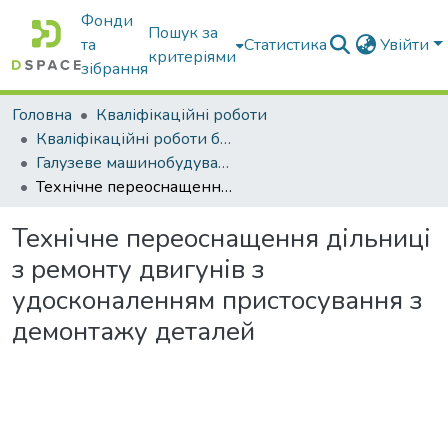
Фонди
Пошук за
та
Статистика
Увійти
критеріями
зібрання
Головна
Кваліфікаційні роботи
Кваліфікаційні роботи бакалаврів
Галузеве машинобудування
Технічне переоснащення дільниці з ремонту двигунів з удосконаленням пристосування з демонтажу деталей
Технічне переоснащення дільниці
з ремонту двигунів з
удосконаленням пристосування з
демонтажу деталей