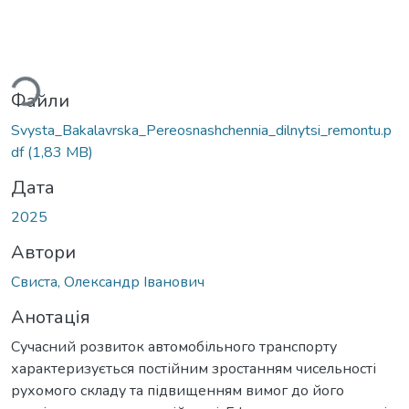
антажиться...
Файли
Svysta_Bakalavrska_Pereosnashchennia_dilnytsi_remontu.p
df
(1,83 MB)
Дата
2025
Автори
Свиста, Олександр Іванович
Анотація
Сучасний розвиток автомобільного транспорту
характеризується постійним зростанням чисельності
рухомого складу та підвищенням вимог до його