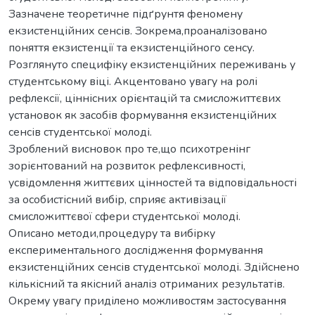
Зазначене теоретичне підґрунтя феномену
екзистенційних сенсів. Зокрема,проаналізовано
поняття екзистенції та екзистенційного сенсу.
Розглянуто специфіку екзистенційних переживань у
студентському віці. Акцентовано увагу на ролі
рефлексії, ціннісних орієнтацій та смисложиттєвих
установок як засобів формування екзистенційних
сенсів студентської молоді.
Зроблений висновок про те,що психотренінг
зорієнтований на розвиток рефлексивності,
усвідомлення життєвих цінностей та відповідальності
за особистісний вибір, сприяє активізації
смисложиттєвої сфери студентської молоді.
Описано методи,процедуру та вибірку
експериментального дослідження формування
екзистенційних сенсів студентської молоді. Здійснено
кількісний та якісний аналіз отриманих результатів.
Окрему увагу приділено можливостям застосування