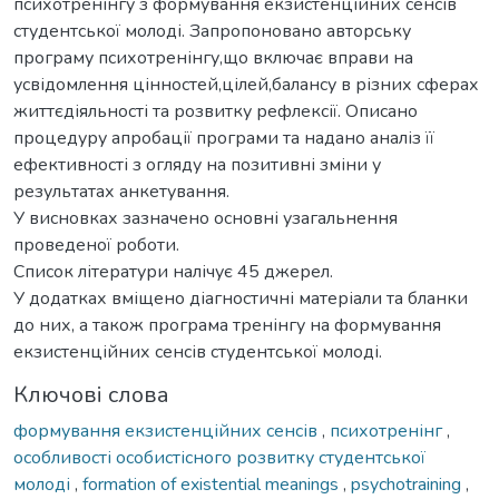
психотренінгу з формування екзистенційних сенсів
студентської молоді. Запропоновано авторську
програму психотренінгу,що включає вправи на
усвідомлення цінностей,цілей,балансу в різних сферах
життєдіяльності та розвитку рефлексії. Описано
процедуру апробації програми та надано аналіз її
ефективності з огляду на позитивні зміни у
результатах анкетування.
У висновках зазначено основні узагальнення
проведеної роботи.
Список літератури налічує 45 джерел.
У додатках вміщено діагностичні матеріали та бланки
до них, а також програма тренінгу на формування
екзистенційних сенсів студентської молоді.
Ключові слова
формування екзистенційних сенсів
,
психотренінг
,
особливості особистісного розвитку студентської
молоді
,
formation of existential meanings
,
psychotraining
,