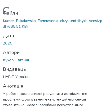
Вантажиться...
Файли
Kucher_Bakalavrska_Formuvannia_ekzystentsiinykh_sensiv.p
df
(685,51 KB)
Дата
2025
Автори
Кучер, Євгенія
Видавець
НУБіП України
Анотація
У роботі представлені результати дослідження
проблеми формування екзистенційних сенсів
студентської молоді засобами психотренінгу.