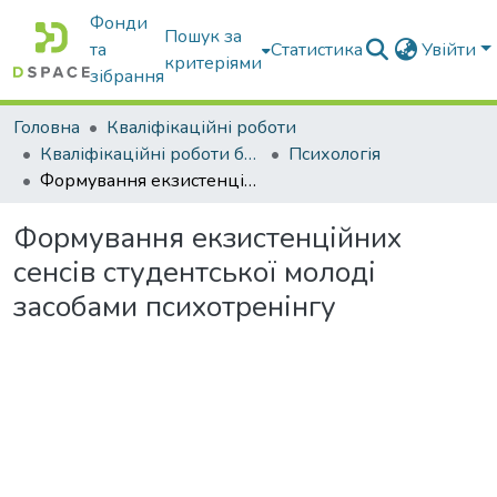
Фонди
Пошук за
та
Статистика
Увійти
критеріями
зібрання
Головна
Кваліфікаційні роботи
Кваліфікаційні роботи бакалаврів
Психологія
Формування екзистенційних сенсів студентської молоді засобами психотренінгу
Формування екзистенційних
сенсів студентської молоді
засобами психотренінгу