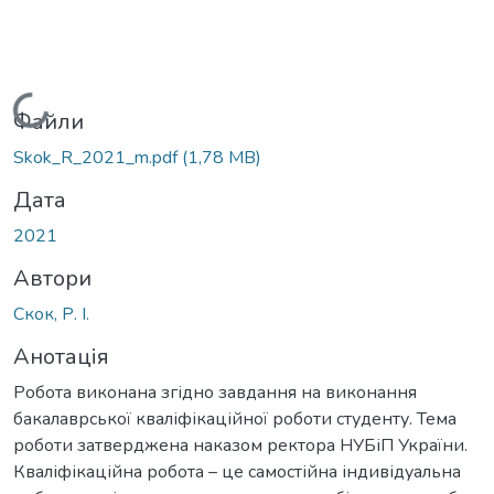
Вантажиться...
Файли
Skok_R_2021_m.pdf
(1,78 MB)
Дата
2021
Автори
Скок, Р. І.
Анотація
Робота виконана згідно завдання на виконання
бакалаврської кваліфікаційної роботи студенту. Тема
роботи затверджена наказом ректора НУБіП України.
Кваліфікаційна робота – це самостійна індивідуальна