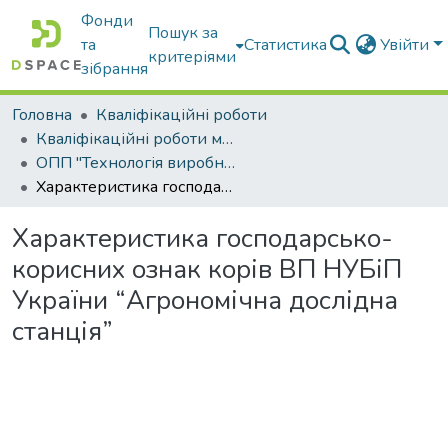
Фонди
Пошук за
та
Статистика
Увійти
критеріями
зібрання
Головна
Кваліфікаційні роботи
Кваліфікаційні роботи магістрів
ОПП "Технологія виробництва і переробки продукції тваринництва"
Характеристика господарсько-корисних ознак корів ВП НУБіП України “Агрономічна дослідна станція”
Характеристика господарсько-
корисних ознак корів ВП НУБіП
України “Агрономічна дослідна
станція”