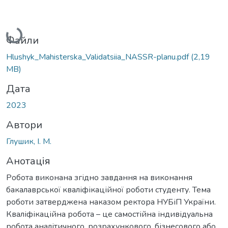
Вантажиться...
Файли
Hlushyk_Mahisterska_Validatsiia_NASSR-planu.pdf
(2,19
MB)
Дата
2023
Автори
Глушик, І. М.
Анотація
Робота виконана згідно завдання на виконання
бакалаврської кваліфікаційної роботи студенту. Тема
роботи затверджена наказом ректора НУБіП України.
Кваліфікаційна робота – це самостійна індивідуальна
робота аналітичного, розрахункового, бізнесового або