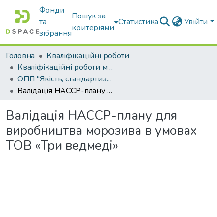
Фонди
Пошук за
та
Статистика
Увійти
критеріями
зібрання
Головна
Кваліфікаційні роботи
Кваліфікаційні роботи магістрів
ОПП "Якість, стандартизація та сертифікація"
Валідація НАССР-плану для виробництва морозива в умовах ТОВ «Три ведмеді»
Валідація НАССР-плану для
виробництва морозива в умовах
ТОВ «Три ведмеді»