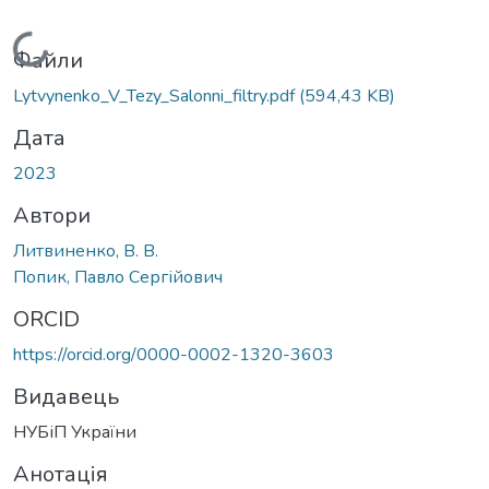
Вантажиться...
Файли
Lytvynenko_V_Tezy_Salonni_filtry.pdf
(594,43 KB)
Дата
2023
Автори
Литвиненко, В. В.
Попик, Павло Сергійович
ORCID
https://orcid.org/0000-0002-1320-3603
Видавець
НУБіП України
Анотація