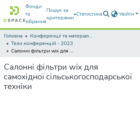
Фонди
Пошук за
та
Статистика
Увійти
критеріями
зібрання
Головна
Конференції та матеріали конференцій
Тези конференцій - 2023
Салонні фільтри wix для самохідної сільськогосподарської техніки
Салонні фільтри wix для
самохідної сільськогосподарської
техніки