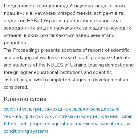
Представлені тези доповідей науково-педагогічних
працівників, наукових співробітників, аспірантів та
студентів НУБіП України, провідних вітчизняних і
закордонних вищих навчальних закладів та наукових
установ, в яких розглядаються завершені етапи
розробок.
The Proceedings presents abstracts of reports of scientific
and pedagogical workers, research staff, graduate students
and students of the NULES of Ukraine, leading domestic and
foreign higher educational institutions and scientific
institutions, in which completed stages of development are
considered.
Ключові слова
салонні фільтри
,
самохідна сільськогосподарська
техніка
,
фільтри wix
,
системами кондиціювання
,
cabin
filters
,
self-propelled agricultural machinery
,
wix filters
,
air
conditioning systems