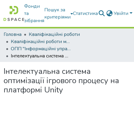
Фонди
Пошук за
та
Статистика
Увійти
критеріями
зібрання
Головна
Кваліфікаційні роботи
Кваліфікаційні роботи магістрів
ОПП "Інформаційні управляючі системи та технології"
Інтелектуальна система оптимізації ігрового процесу на платформі Unity
Інтелектуальна система
оптимізації ігрового процесу на
платформі Unity