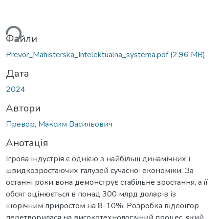
ься...
Файли
Prevor_Mahisterska_Intelektualna_systema.pdf
(2,96 MB)
Дата
2024
Автори
Превор, Максим Васильович
Анотація
Ігрова індустрія є однією з найбільш динамічних і
швидкозростаючих галузей сучасної економіки. За
останні роки вона демонструє стабільне зростання, а її
обсяг оцінюється в понад 300 млрд доларів із
щорічним приростом на 8-10%. Розробка відеоігор
перетворилася на високотехнологічний процес, який