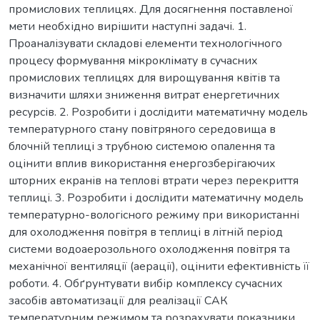
промислових теплицях. Для досягнення поставленої
мети необхідно вирішити наступні задачі. 1.
Проаналізувати складові елементи технологічного
процесу формування мікроклімату в сучасних
промислових теплицях для вирощування квітів та
визначити шляхи зниження витрат енергетичних
ресурсів. 2. Розробити і дослідити математичну модель
температурного стану повітряного середовища в
блочній теплиці з трубною системою опалення та
оцінити вплив використання енергозберігаючих
шторних екранів на теплові втрати через перекриття
теплиці. 3. Розробити і дослідити математичну модель
температурно-вологісного режиму при використанні
для охолодження повітря в теплиці в літній період
системи водоаерозольного охолодження повітря та
механічної вентиляції (аерації), оцінити ефективність її
роботи. 4. Обґрунтувати вибір комплексу сучасних
засобів автоматизації для реалізації САК
температурним режимом та розрахувати показники