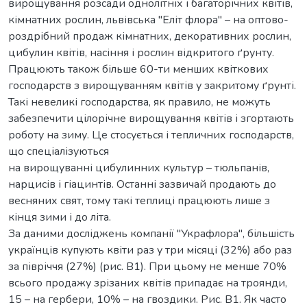
вирощування розсади однолітніх і багаторічних квітів,
кімнатних рослин, львівська "Еліт флора" – на оптово-
роздрібний продаж кімнатних, декоративних рослин,
цибулин квітів, насіння і рослин відкритого ґрунту.
Працюють також більше 60-ти менших квіткових
господарств з вирощуванням квітів у закритому ґрунті.
Такі невеликі господарства, як правило, не можуть
забезпечити цілорічне вирощування квітів і згортають
роботу на зиму. Це стосується і тепличних господарств,
що спеціалізуються
на вирощуванні цибулинних культур – тюльпанів,
нарцисів і гіацинтів. Останні зазвичай продають до
весняних свят, тому такі теплиці працюють лише з
кінця зими і до літа.
За даними досліджень компанії "Украфлора", більшість
українців купують квіти раз у три місяці (32%) або раз
за півріччя (27%) (рис. В1). При цьому не менше 70%
всього продажу зрізаних квітів припадає на троянди,
15 – на гербери, 10% – на гвоздики. Рис. В1. Як часто