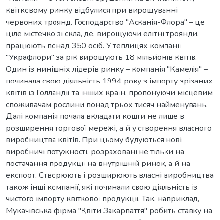
квітковому ринку відбулися при вирощуванні
червоних троянд. Господарство "Асканія-Флора" – це
ціле містечко зі скла, де, вирощуючи елітні троянди,
працюють понад 350 осіб. У теплицях компанії
"Украфлори" за рік вирощують 18 мільйонів квітів.
Один із нинішніх лідерів ринку – компанія "Камелія" –
починала свою діяльність 1994 року з імпорту зрізаних
квітів із Голландії та інших країн, пропонуючи місцевим
споживачам рослини понад трьох тисяч найменувань.
Далі компанія почала вкладати кошти не лише в
розширення торгової мережі, а й у створення власного
виробництва квітів. При цьому будуються нові
виробничі потужності, розраховані не тільки на
постачання продукції на внутрішній ринок, а й на
експорт. Створюють і розширюють власні виробництва
також інші компанії, які починали свою діяльність із
чистого імпорту квіткової продукції. Так, наприклад,
Мукачівська фірма "Квіти Закарпаття" робить ставку на