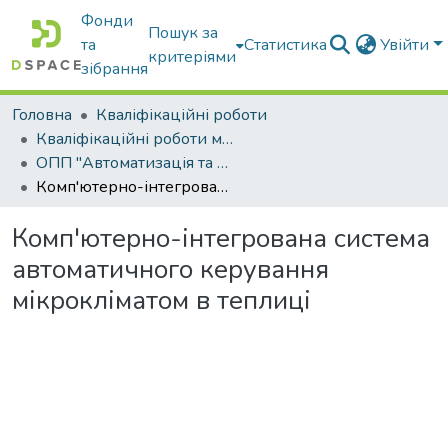
Фонди
Пошук за
та
Статистика
Увійти
критеріями
зібрання
Головна
Кваліфікаційні роботи
Кваліфікаційні роботи магістрів
ОПП "Автоматизація та комп’ютерно-інтегровані технології"
Комп'ютерно-інтегрована система автоматичного керування мікрокліматом в теплиці
Комп'ютерно-інтегрована система
автоматичного керування
мікрокліматом в теплиці