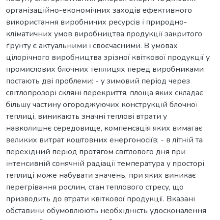
організаційно-економічних заходів ефективного
використання виробничих ресурсів і природно-
кліматичних умов виробництва продукції закритого
ґрунту є актуальними і своєчасними. В умовах
цілорічного виробництва зрізної квіткової продукції у
промислових блочних теплицях перед виробниками
постають дві проблеми: - у зимовий період через
світлопрозорі скляні перекриття, площа яких складає
більшу частину огороджуючих конструкцій блочної
теплиці, виникають значні теплові втрати у
навколишнє середовище, компенсація яких вимагає
великих витрат коштовних енергоносіїв; - в літній та
перехідний період протягом світлового дня при
інтенсивній сонячній радіації температура у просторі
теплиці може набувати значень, при яких виникає
перегрівання рослин, стан теплового стресу, що
призводить до втрати квіткової продукції. Вказані
обставини обумовлюють необхідність удосконалення