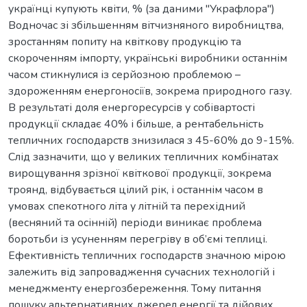
українці купують квіти, % (за даними "Украфлора")
Водночас зі збільшенням вітчизняного виробництва,
зростанням попиту на квіткову продукцію та
скороченням імпорту, українські виробники останнім
часом стикнулися із серйозною проблемою –
здороженням енергоносіїв, зокрема природного газу.
В результаті доля енергоресурсів у собівартості
продукції складає 40% і більше, а рентабельність
тепличних господарств знизилася з 45-60% до 9-15%.
Слід зазначити, що у великих тепличних комбінатах
вирощування зрізної квіткової продукції, зокрема
троянд, відбувається цілий рік, і останнім часом в
умовах спекотного літа у літній та перехідний
(весняний та осінній) періоди виникає проблема
боротьби із усуненням перегріву в об’ємі теплиці.
Ефективність тепличних господарств значною мірою
залежить від запровадження сучасних технологій і
менеджменту енергозбереження. Тому питання
пошуку альтернативних джерел енергії та дійових