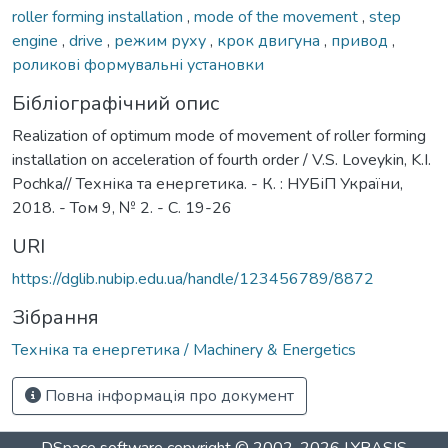
roller forming installation
,
mode of the movement
,
step
engine
,
drive
,
режим руху
,
крок двигуна
,
привод
,
роликові формувальні установки
Бібліографічний опис
Realization of optimum mode of movement of roller forming
installation on acceleration of fourth order / V.S. Loveykin, K.I.
Pochka// Техніка та енергетика. - К. : НУБіП України,
2018. - Том 9, № 2. - С. 19-26
URI
https://dglib.nubip.edu.ua/handle/123456789/8872
Зібрання
Техніка та енергетика / Machinery & Energetics
Повна інформація про документ