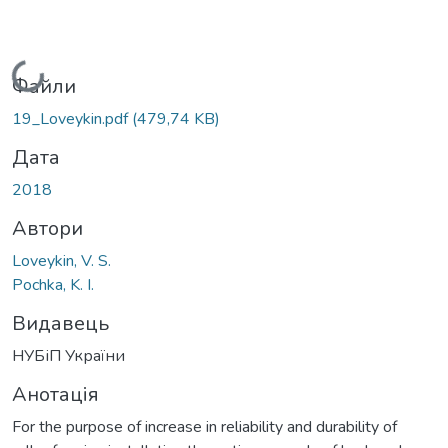
Вантажиться...
Файли
19_Loveykin.pdf
(479,74 KB)
Дата
2018
Автори
Loveykin, V. S.
Pochka, K. I.
Видавець
НУБіП України
Анотація
For the purpose of increase in reliability and durability of