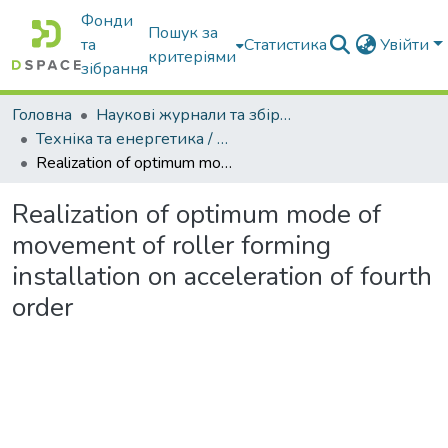
Фонди
Пошук за
та
Статистика
Увійти
критеріями
зібрання
Головна
Наукові журнали та збірники видань
Техніка та енергетика / Machinery & Energetics
Realization of optimum mode of movement of roller forming installation on acceleration of fourth order
Realization of optimum mode of
movement of roller forming
installation on acceleration of fourth
order