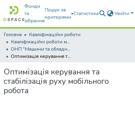
Фонди
Пошук за
та
Статистика
Увійти
критеріями
зібрання
Головна
Кваліфікаційні роботи
Кваліфікаційні роботи магістрів
ОНП "Машини та обладнання сільськогосподарського виробництва"
Оптимізація керування та стабілізація руху мобільного робота
Оптимізація керування та
стабілізація руху мобільного
робота