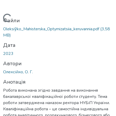
Вантажиться...
Файли
Oleksiy̆ko_Мahisterska_Optymizatsiia_keruvannia.pdf
(3,58
MB)
Дата
2023
Автори
Олексійко, О. Г.
Анотація
Робота виконана згідно завдання на виконання
бакалаврської кваліфікаційної роботи студенту. Тема
роботи затверджена наказом ректора НУБіП України.
Кваліфікаційна робота – це самостійна індивідуальна
робота аналітичного, розрахункового, бізнесового або