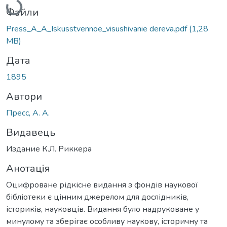
Файли
Press_A_A_Iskusstvennoe_visushivanie dereva.pdf
(1,28
MB)
Дата
1895
Автори
Пресс, А. А.
Видавець
Издание К.Л. Риккера
Анотація
Оцифроване рідкісне видання з фондів наукової
бібліотеки є цінним джерелом для дослідників,
істориків, науковців. Видання було надруковане у
минулому та зберігає особливу наукову, історичну та