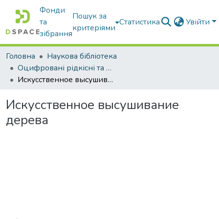
Фонди
Пошук за
та
Статистика
Увійти
критеріями
зібрання
Головна
Наукова бібліотека
Оцифровані рідкісні та цінні видання з фонду наукової бібліотеки
Искусственное высушивание дерева
Искусственное высушивание
дерева
Вантажиться...