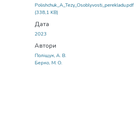
Polishchuk_A_Tezy_Osoblyvosti_perekladu.pdf
(338,1 KB)
Дата
2023
Автори
Поліщук, А. В.
Берко, М. О.