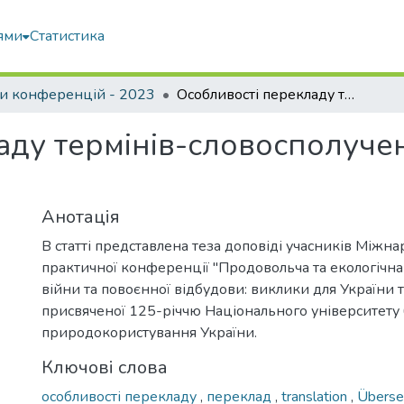
ями
Статистика
и конференцій - 2023
Особливості перекладу термінів-словосполучень деревообробної галузі
аду термінів-словосполуче
Анотація
В статті представлена теза доповіді учасників Міжн
практичної конференції "Продовольча та екологічна
війни та повоєнної відбудови: виклики для України та
присвяченої 125-річчю Національного університету б
природокористування України.
Ключові слова
особливості перекладу
,
переклад
,
translation
,
Überse