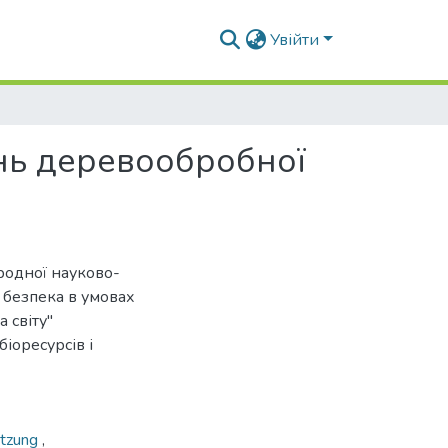
Увійти
нь деревообробної
ародної науково-
 безпека в умовах
 світу"
іоресурсів і
tzung
,