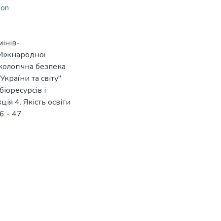
ion
мінів-
 Міжнародної
кологічна безпека
України та світу"
іоресурсів і
ія 4. Якість освіти
46 - 47