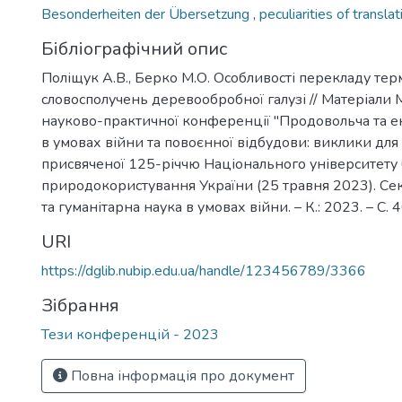
Besonderheiten der Übersetzung
,
peculiarities of translat
Бібліографічний опис
Поліщук А.В., Берко М.О. Особливості перекладу тер
словосполучень деревообробної галузі // Матеріали
науково-практичної конференції "Продовольча та е
в умовах війни та повоєнної відбудови: виклики для 
присвяченої 125-річчю Національного університету б
природокористування України (25 травня 2023). Секц
та гуманітарна наука в умовах війни. – К.: 2023. – С. 
URI
https://dglib.nubip.edu.ua/handle/123456789/3366
Зібрання
Тези конференцій - 2023
Повна інформація про документ