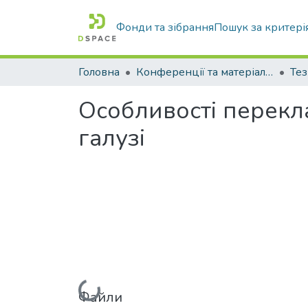
Фонди та зібрання
Пошук за критері
Головна
Конференції та матеріали конференцій
Тез
Особливості перекл
галузі
Вантажиться...
Файли