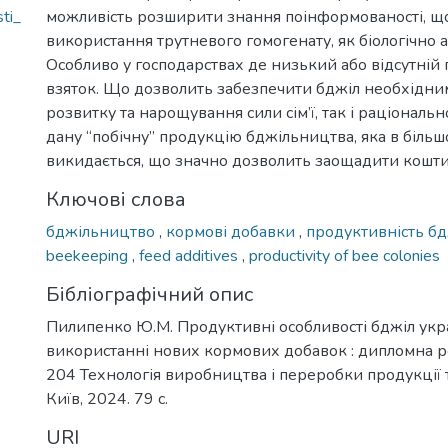
ti_
можливість розширити знання поінформованості, що
використання трутневого гомогенату, як біологічно 
Особливо у господарствах де низький або відсутній
взяток. Що дозволить забезпечити бджіл необхідн
розвитку та нарощування сили сім’ї, так і раціональ
дану “побічну” продукцію бджільництва, яка в більш
викидається, що значно дозволить заощадити кошти 
Ключові слова
бджільництво
,
кормові добавки
,
продуктивність б
beekeeping
,
feed additives
,
productivity of bee colonies
Бібліографічний опис
Пилипенко Ю.М. Продуктивні особливості бджіл укра
використанні нових кормових добавок : дипломна робо
204 Технологія виробництва і переробки продукції
Київ, 2024. 79 с.
URI