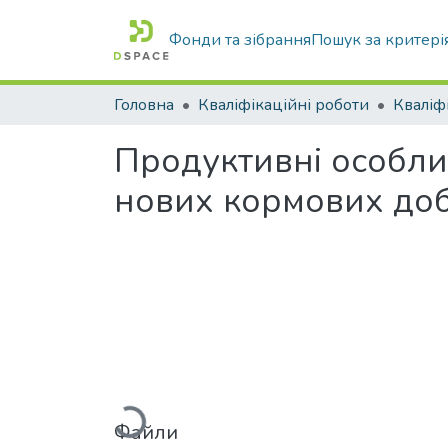
Фонди та зібрання
Пошук за критері
Головна
Кваліфікаційні роботи
Продуктивні особлив
нових кормових до
Вантажиться...
Файли