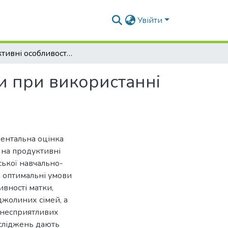
Увійти
Продуктивні особливості бджіл української раси при використанні нових кормових добавок
си при використанні
ентальна оцінка
 на продуктивні
вської навчально-
и оптимальні умови
вності матки,
джолиних сімей, а
і несприятливих
осліджень дають