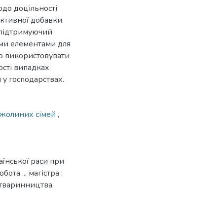
до доцільності
активної добавки.
 підтримуючий
ими елементами для
но використовувати
ості випадках
у господарствах.
джолиних сімей
,
їнської раси при
та ... магістра :
 тваринництва.