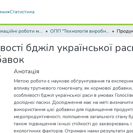
ями
Статистика
Кваліфікаційні роботи магістрів
ОПП "Технологія виробництва і переробки продукції тваринництва"
ості бджіл української ра
бавок
Анотація
Метою роботи є наукове обґрунтування та експерим
впливу трутневого гомогенату, як кормової добавки,
особливості бджіл української раси в умовах Голосії
дослідної пасіки. Дослідження має на меті визначит
використання цієї добавки для підвищення продукти
медопродуктивності, поліпшення загального стану б
також підвищення їхньої стійкості до захворювань 
екологічних факторів. Отримані нами результати д