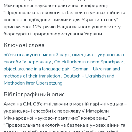
Міжнародної науково-практичної конференції
"Продовольча та екологічна безпека в умовах війни та
повоєнної відбудови: виклики для України та світу"
присвяченої 125-річчю Національного університету
біоресурсів і природокористування України.
Ключові слова
об’єктні лакуни в мовній парі
,
німецька – українська і
способи їх перекладу
,
Objektlücken in einem Sprachpaar
,
object lacunae in a language pair
,
German - Ukrainian and
methods of their translation
,
Deutsch – Ukrainisch und
Methoden ihrer Übersetzung
Бібліографічний опис
Амеліна С.М. Об’єктні лакуни в мовній парі «німецька –
українська» і способи їх перекладу // Матеріали
Міжнародної науково-практичної конференції
"Продовольча та екологічна безпека в умовах війни та