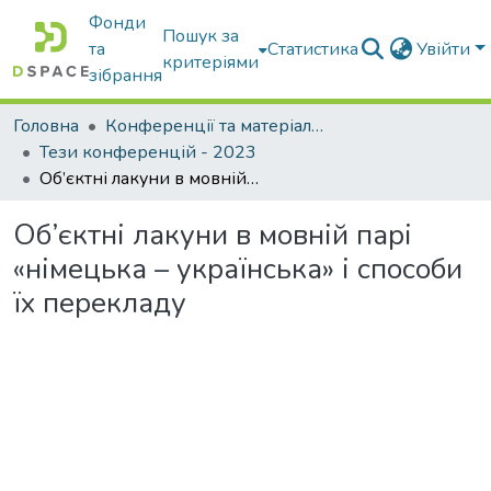
Фонди
Пошук за
та
Статистика
Увійти
критеріями
зібрання
Головна
Конференції та матеріали конференцій
Тези конференцій - 2023
Об’єктні лакуни в мовній парі «німецька – українська» і способи їх перекладу
Об’єктні лакуни в мовній парі
«німецька – українська» і способи
їх перекладу