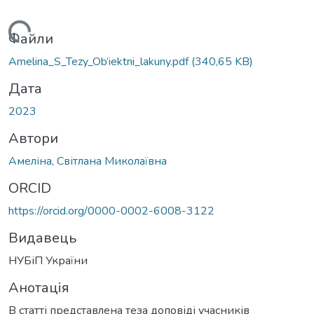
антажиться...
Файли
Amelina_S_Tezy_Ob’iektni_lakuny.pdf
(340,65 KB)
Дата
2023
Автори
Амеліна, Світлана Миколаївна
ORCID
https://orcid.org/0000-0002-6008-3122
Видавець
НУБіП України
Анотація
В статті представлена теза доповіді учасників