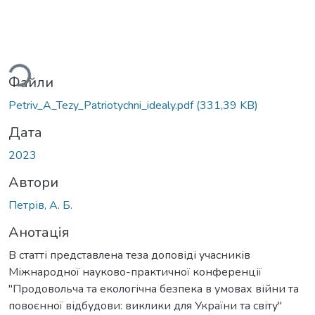
ься...
Файли
Petriv_A_Tezy_Patriotychni_idealy.pdf
(331,39 KB)
Дата
2023
Автори
Петрів, А. Б.
Анотація
В статті представлена теза доповіді учасників
Міжнародної науково-практичної конференції
"Продовольча та екологічна безпека в умовах війни та
повоєнної відбудови: виклики для України та світу"