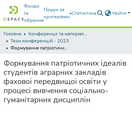
Фонди
Пошук за
та
Статистика
Увійти
критеріями
зібрання
Головна
Конференції та матеріали конференцій
Тези конференцій - 2023
Формування патріотичних ідеалів студентів аграрних закладів фахової передвищої освіти у процесі вивчення соціально-гуманітарних дисциплін
Формування патріотичних ідеалів
студентів аграрних закладів
фахової передвищої освіти у
процесі вивчення соціально-
гуманітарних дисциплін