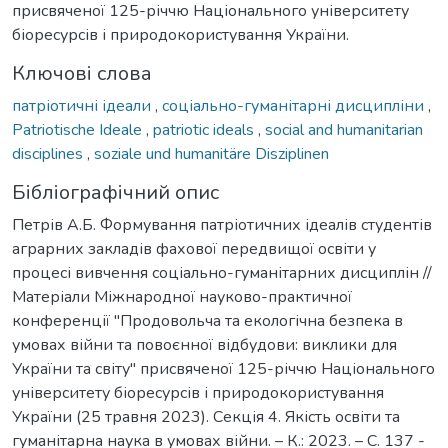
присвяченої 125-річчю Національного університету
біоресурсів і природокористування України.
Ключові слова
патріотичні ідеали
,
соціально-гуманітарні дисципліни
,
Patriotische Ideale
,
patriotic ideals
,
social and humanitarian
disciplines
,
soziale und humanitäre Disziplinen
Бібліографічний опис
Петрів А.Б. Формування патріотичних ідеалів студентів
аграрних закладів фахової передвищої освіти у
процесі вивчення соціально-гуманітарних дисциплін //
Матеріали Міжнародної науково-практичної
конференції "Продовольча та екологічна безпека в
умовах війни та повоєнної відбудови: виклики для
України та світу" присвяченої 125-річчю Національного
університету біоресурсів і природокористування
України (25 травня 2023). Секція 4. Якість освіти та
гуманітарна наука в умовах війни. – К.: 2023. – С. 137 -