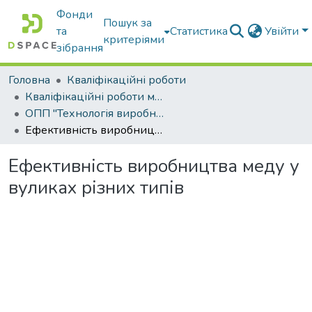
Фонди
Пошук за
та
Статистика
Увійти
критеріями
зібрання
Головна
Кваліфікаційні роботи
Кваліфікаційні роботи магістрів
ОПП "Технологія виробництва і переробки продукції тваринництва"
Ефективність виробництва меду у вуликах різних типів
Ефективність виробництва меду у
вуликах різних типів