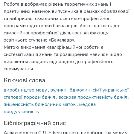
Робота відображає рівень теоретичних знань і
практичних навичок випускника в рамках обов’язкової
та вибіркової складових освітньо-професійної
програми підготовки бакалаврів, його здатність до
самостійної професійної діяльності як фахівця
освітнього ступеню «Бакалавр».
Метою виконання кваліфікаційної роботи є
систематизація знань та розширення навичок щодо
вирішення завдань відповідно до професійного
спрямування.
Ключові слова
виробництво меду
,
вулики
,
бджолині сім’ї української
степової породи бджіл
,
воскова продуктивність бджіл
,
яйценосність бджолиних маток
,
медова
продуктивність
Бібліографічний опис
Аллахвердієва С.Д. Ефективність виробництва меду у