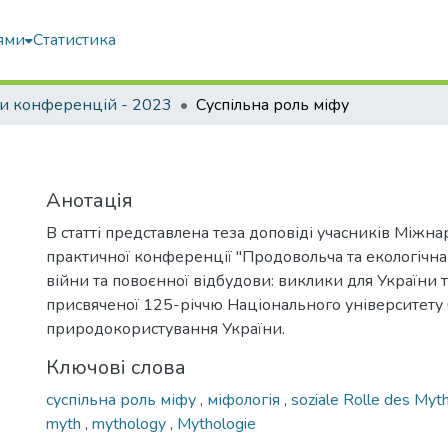
ями
Статистика
и конференцій - 2023
Суспільна роль міфу
у
Анотація
В статті представлена теза доповіді учасників Міжн
практичної конференції "Продовольча та екологічна
війни та повоєнної відбудови: виклики для України та
присвяченої 125-річчю Національного університету б
природокористування України.
Ключові слова
суспільна роль міфу
,
міфологія
,
soziale Rolle des My
myth
,
mythology
,
Mythologie