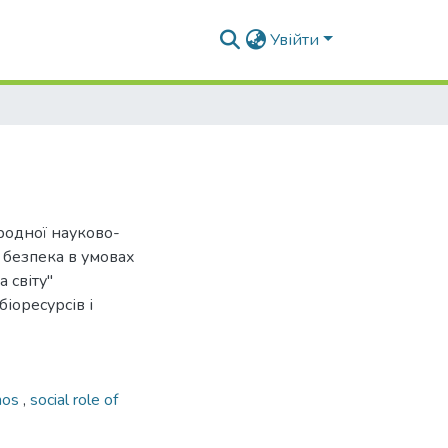
Увійти
ародної науково-
 безпека в умовах
 світу"
іоресурсів і
thos
,
social role of