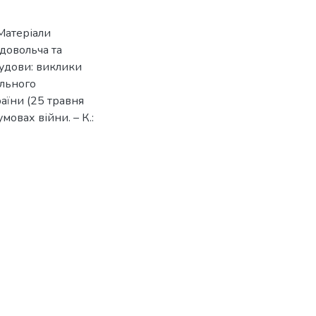
 Матеріали
довольча та
будови: виклики
ального
аїни (25 травня
умовах війни. – К.: