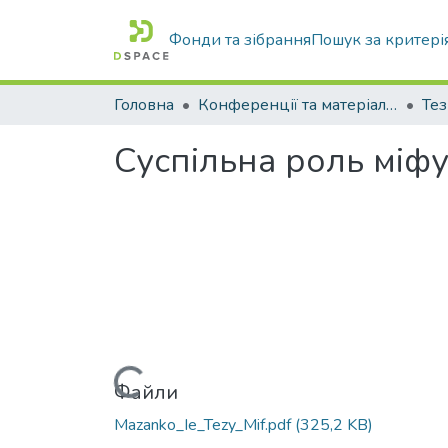
Фонди та зібрання
Пошук за критері
Головна
Конференції та матеріали конференцій
Тез
Суспільна роль міф
Вантажиться...
Файли
Mazanko_Ie_Tezy_Mif.pdf
(325,2 KB)