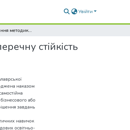
Увійти
Удосконалення методики випробування на поперечну стійкість самохідних сільськогосподарських машин
речну стійкість
алаврської
ерджена наказом
самостійна
 бізнесового або
рішення завдань
ктичних навичок
адових освітньо-