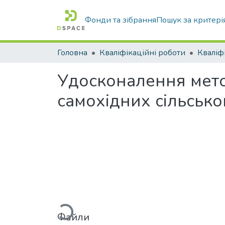
Фонди та зібрання
Пошук за критері
Головна
Кваліфікаційні роботи
Удосконалення мето
самохідних сільськ
Вантажиться...
Файли