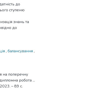
датність до
нього ступеню
изація знань та
овідно до
ція
,
балансування
,
я на поперечну
дипломна робота ...
2023. – 89 с.