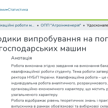
ями
Статистика
Кваліфікаційні роботи магістрів
ОПП "Агроінженерія"
дики випробування на попе
огосподарських машин
Анотація
Робота виконана згідно завдання на виконання бак
кваліфікаційної роботи студенту. Тема роботи затв
ректора НУБіП України. Кваліфікаційна робота – це 
індивідуальна робота аналітичного, розрахункового,
організаційно-економічного характеру, що містить 
узагальненого характеру.
Робота відображає рівень теоретичних знань і пра
випускника в рамках обов’язкової та вибіркової скл