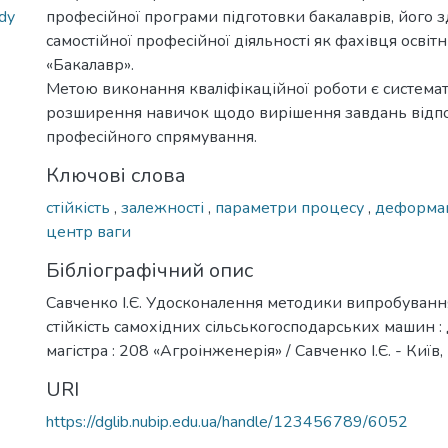
dy
професійної програми підготовки бакалаврів, його з
самостійної професійної діяльності як фахівця освіт
«Бакалавр».
Метою виконання кваліфікаційної роботи є системат
розширення навичок щодо вирішення завдань відп
професійного спрямування.
Ключові слова
стійкість
,
залежності
,
параметри процесу
,
деформа
центр ваги
Бібліографічний опис
Савченко І.Є. Удосконалення методики випробуванн
стійкість самохідних сільськогосподарських машин : 
магістра : 208 «Агроінженерія» / Савченко І.Є. - Київ, 
URI
https://dglib.nubip.edu.ua/handle/123456789/6052