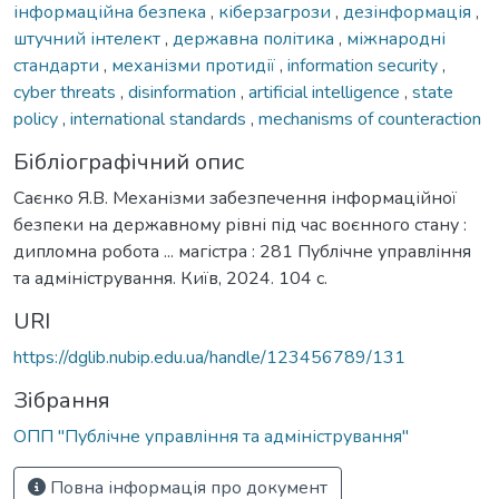
інформаційна безпека
,
кіберзагрози
,
дезінформація
,
штучний інтелект
,
державна політика
,
міжнародні
стандарти
,
механізми протидії
,
information security
,
cyber threats
,
disinformation
,
artificial intelligence
,
state
policy
,
international standards
,
mechanisms of counteraction
Бібліографічний опис
Саєнко Я.В. Механізми забезпечення інформаційної
безпеки на державному рівні під час воєнного стану :
дипломна робота ... магістра : 281 Публічне управління
та адміністрування. Київ, 2024. 104 с.
URI
https://dglib.nubip.edu.ua/handle/123456789/131
Зібрання
ОПП "Публічне управління та адміністрування"
Повна інформація про документ