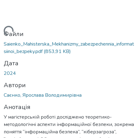
житься...
Файли
Saienko_Mahisterska_Mekhanizmy_zabezpechennia_informat
siinoi_bezpeky.pdf
(853,91 KB)
Дата
2024
Автори
Саєнко, Ярослава Володимирівна
Анотація
У магістерській роботі досліджено теоретико-
методологічні аспекти інформаційної безпеки, зокрема
поняття “інформаційна безпека”, “кіберзагроза”,