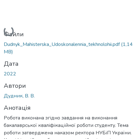
Вантажиться...
Файли
Dudnyk_Мahisterska_Udoskonalennia_tekhnolohii.pdf
(1,14
MB)
Дата
2022
Автори
Дудник, В. В.
Анотація
Робота виконана згідно завдання на виконання
бакалаврської кваліфікаційної роботи студенту. Тема
роботи затверджена наказом ректора НУБіП України.