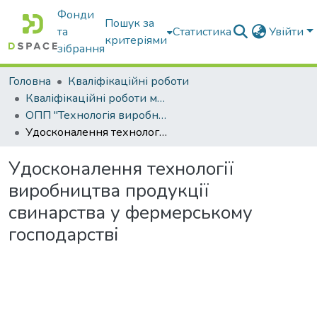
Фонди
Пошук за
та
Статистика
Увійти
критеріями
зібрання
Головна
Кваліфікаційні роботи
Кваліфікаційні роботи магістрів
ОПП "Технологія виробництва і переробки продукції тваринництва"
Удосконалення технології виробництва продукції свинарства у фермерському господарстві
Удосконалення технології
виробництва продукції
свинарства у фермерському
господарстві