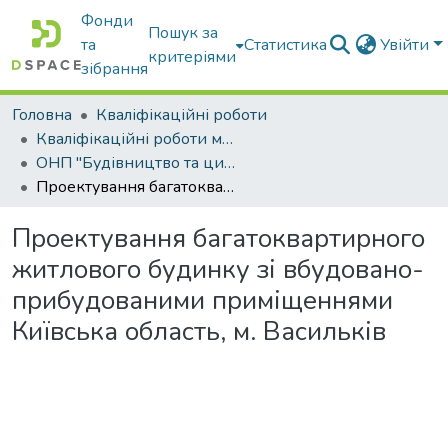
Фонди
Пошук за
та
Статистика
Увійти
критеріями
зібрання
Головна
Кваліфікаційні роботи
Кваліфікаційні роботи магістрів
ОНП "Будівництво та цивільна інженерія"
Проектування багатоквартирного житлового будинку зі вбудовано-прибудованими приміщеннями Київська область, м. Васильків
Проектування багатоквартирного
житлового будинку зі вбудовано-
прибудованими приміщеннями
Київська область, м. Васильків