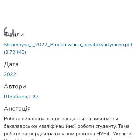
Вантажиться...
Файли
Shcherbyna_I_2022_Proektuvannia_bahatokvartyrnoho.pdf
(3,79 MB)
Дата
2022
Автори
Щербина, І. Ю.
Анотація
Робота виконана згідно завдання на виконання
бакалаврської кваліфікаційної роботи студенту. Тема
роботи затверджена наказом ректора НУБіП України.