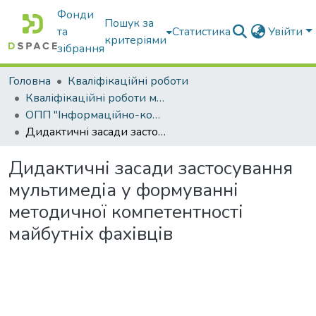
Фонди
Пошук за
та
Статистика
Увійти
критеріями
зібрання
Головна
Кваліфікаційні роботи
Кваліфікаційні роботи магістрів
ОПП "Інформаційно-комунікаційні технології в освіті"
Дидактичні засади застосування мультимедіа у формуванні методичної компетентності майбутніх фахівців
Дидактичні засади застосування
мультимедіа у формуванні
методичної компетентності
майбутніх фахівців