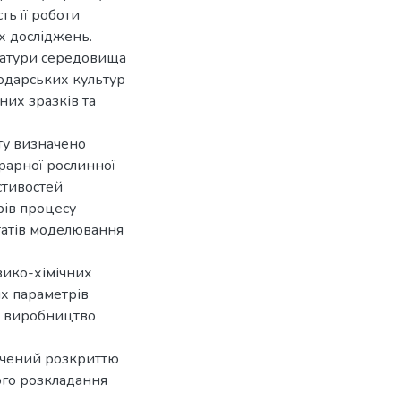
ть її роботи
х досліджень.
ратури середовища
подарських культур
них зразків та
у визначено
грарної рослинної
стивостей
рів процесу
ьтатів моделювання
зико-хімічних
х параметрів
а виробництво
ячений розкриттю
ого розкладання