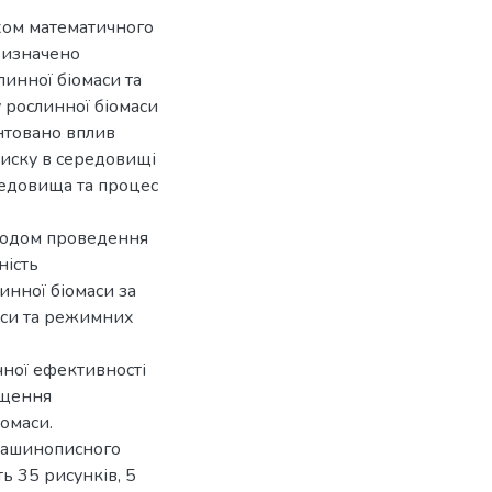
яхом математичного
визначено
линної біомаси та
 рослинної біомаси
нтовано вплив
тиску в середовищі
редовища та процес
етодом проведення
ність
инної біомаси за
аси та режимних
чної ефективності
ищення
іомаси.
 машинописного
ь 35 рисунків, 5