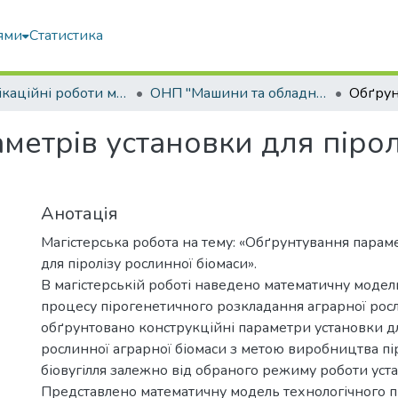
ями
Статистика
Кваліфікаційні роботи магістрів
ОНП "Машини та обладнання сільськогосподарського виробництва"
метрів установки для пірол
Анотація
Магістерська робота на тему: «Обґрунтування парам
для піролізу рослинної біомаси».
В магістерській роботі наведено математичну модел
процесу пірогенетичного розкладання аграрної росл
обґрунтовано конструкційні параметри установки дл
рослинної аграрної біомаси з метою виробництва пір
біовугілля залежно від обраного режиму роботи уст
Представлено математичну модель технологічного п