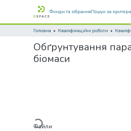
Фонди та зібрання
Пошук за критері
Головна
Кваліфікаційні роботи
Обґрунтування пара
біомаси
Вантажиться...
Файли