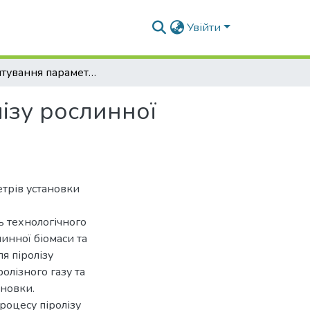
Увійти
Обґрунтування параметрів установки для піролізу рослинної біомаси
ізу рослинної
етрів установки
ь технологічного
инної біомаси та
я піролізу
олізного газу та
ановки.
роцесу піролізу