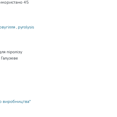
Використано 45
овугілля
,
pyrolysis
ля піролізу
3 Галузеве
о виробництва"