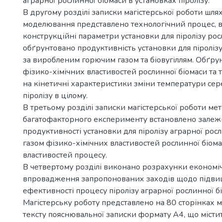
аграрної рослинної біомаси в установках піролізу.
В другому розділі записки магістерської роботи шл
моделювання представлено технологічний процес, 
конструкційні параметри установки для піролізу рос
обґрунтовано продуктивність установки для піролізу
за виробленим горючим газом та біовугіллям. Обґру
фізико-хімічних властивостей рослинної біомаси та 
на кінетичні характеристики зміни температури се
піролізу в цілому.
В третьому розділі записки магістерської роботи м
багатофакторного експерименту встановлено залеж
продуктивності установки для піролізу аграрної росл
газом фізико-хімічних властивостей рослинної біом
властивостей процесу.
В четвертому розділі виконано розрахунки економі
впровадження запропонованих заходів щодо підв
ефективності процесу піролізу аграрної рослинної б
Магістерську роботу представлено на 80 сторінках
тексту пояснювальної записки формату А4, що містит