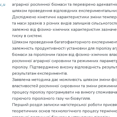
v_u
аграрної рослинної біомаси та перевірено адекватніс
шляхом проведення відповідних експериментальни
Досліджено кінетичні характеристики зміни темпе
та маси зразків з різних видів залишків сільськогос
залежно від фізико-хімічних характеристик зазначе
тиску в системі.
Шляхом проведення багатофакторного експеримент
залежність продуктивності установки для піролізу а
біомаси за піролізним газом від фізико-хімічних вла
рослинної аграрної сировини та режимних парамет
піролізу. Підтверджено високу відповідність резул
результатам експериментів.
Заявлена методика дає можливість шляхом зміни фі
властивостей рослинної сировини та зміни режимни
процесу піролізу програмувати на вимогу споживач
горючого піролізного газу чи біовугілля.
Перший розділ записки магістерської роботи присв
теоретичних основ технологічного процесу термічн