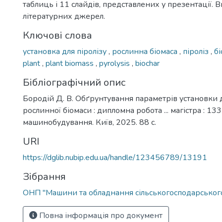
таблиць і 11 слайдів, представлених у презентації. 
літературних джерел.
Ключові слова
установка для піролізу
,
рослинна біомаса
,
піроліз
,
бі
plant
,
plant biomass
,
pyrolysis
,
biochar
Бібліографічний опис
Бородій Д. В. Обґрунтування параметрів установки д
рослинної біомаси : дипломна робота ... магістра : 13
машинобудування. Київ, 2025. 88 с.
URI
https://dglib.nubip.edu.ua/handle/123456789/13191
Зібрання
ОНП "Машини та обладнання сільськогосподарськог
Повна інформація про документ