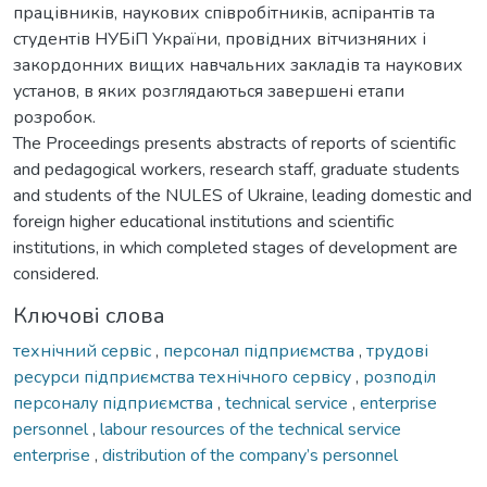
працівників, наукових співробітників, аспірантів та
студентів НУБіП України, провідних вітчизняних і
закордонних вищих навчальних закладів та наукових
установ, в яких розглядаються завершені етапи
розробок.
The Proceedings presents abstracts of reports of scientific
and pedagogical workers, research staff, graduate students
and students of the NULES of Ukraine, leading domestic and
foreign higher educational institutions and scientific
institutions, in which completed stages of development are
considered.
Ключові слова
технічний сервіс
,
персонал підприємства
,
трудові
ресурси підприємства технічного сервісу
,
розподіл
персоналу підприємства
,
technical service
,
enterprise
personnel
,
labour resources of the technical service
enterprise
,
distribution of the company’s personnel