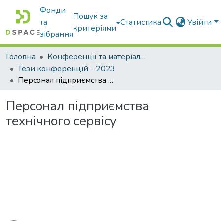
Фонди
Пошук за
та
Статистика
Увійти
критеріями
зібрання
Головна
Конференції та матеріали конференцій
Тези конференцій - 2023
Персонал підприємства технічного сервісу
Персонал підприємства
технічного сервісу
иться...