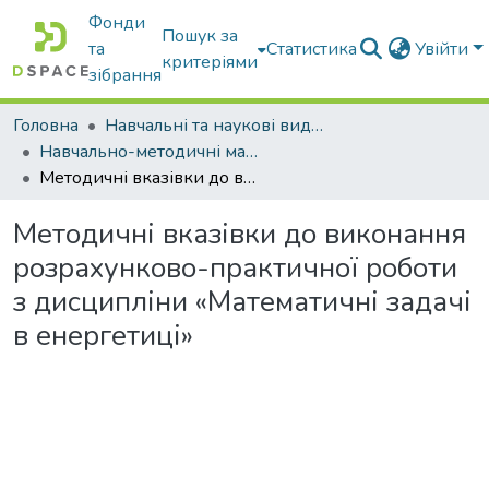
Фонди
Пошук за
та
Статистика
Увійти
критеріями
зібрання
Головна
Навчальні та наукові видання
Навчально-методичні матеріали
Методичні вказівки до виконання розрахунково-практичної роботи з дисципліни «Математичні задачі в енергетиці»
Методичні вказівки до виконання
розрахунково-практичної роботи
з дисципліни «Математичні задачі
в енергетиці»