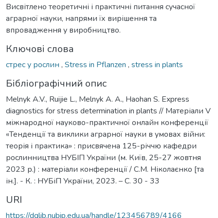
Висвітлено теоретичні і практичні питання сучасної
аграрної науки, напрями їх вирішення та
впровадження у виробництво.
Ключові слова
стрес у рослин
,
Stress in Pflanzen
,
stress in plants
Бібліографічний опис
Melnyk A.V., Ruijie L., Melnyk A. A., Haohan S. Express
diagnostics for stress determination in plants // Матеріали V
міжнародної науково-практичної онлайн конференції
«Тенденції та виклики аграрної науки в умовах війни:
теорія і практика» : присвячена 125-річчю кафедри
рослинництва НУБІП України (м. Київ, 25-27 жовтня
2023 р.) : матеріали конференції / С.М. Ніколаєнко [та
ін.]. - К. : НУБіП України, 2023. – С. 30 - 33
URI
https://dglib.nubip.edu.ua/handle/123456789/4166