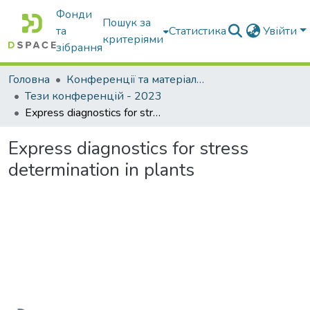
Фонди
Пошук за
та
Статистика
Увійти
критеріями
зібрання
Головна
Конференції та матеріали конференцій
Тези конференцій - 2023
Express diagnostics for stress determination in plants
Express diagnostics for stress
determination in plants
Вантажиться...