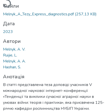
Файли
Melnyk_A_Tezy_Express_diagnostics.pdf
(257,13 KB)
Дата
2023
Автори
Melnyk, A. V.
Ruijie, L.
Melnyk, A. A.
Haohan, S.
Анотація
В статті представлена теза доповіді учасників V
міжнародної наукової інтернет-конференції
«Тенденції та виклики сучасної аграрної науки в
умовах війни: теорія і практика», яка присвячена 125-
річчю кафедри рослинництва НУБІП України.