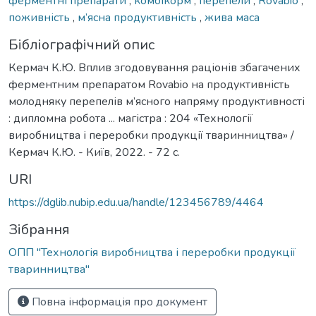
ферментні препарати
,
комбікорм
,
перепели
,
Rovabio
,
поживність
,
м’ясна продуктивність
,
жива маса
Бібліографічний опис
Кермач К.Ю. Вплив згодовування раціонів збагачених
ферментним препаратом Rovabio на продуктивність
молодняку перепелів м’ясного напряму продуктивності
: дипломна робота ... магістра : 204 «Технології
виробництва і переробки продукції тваринництва» /
Кермач К.Ю. - Київ, 2022. - 72 с.
URI
https://dglib.nubip.edu.ua/handle/123456789/4464
Зібрання
ОПП "Технологія виробництва і переробки продукції
тваринництва"
Повна інформація про документ