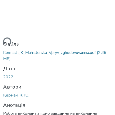
ься...
Файли
Kermach_K_Мahisterska_Vpryv_zghodovuvannia.pdf
(2,36
MB)
Дата
2022
Автори
Кермач, К. Ю.
Анотація
Робота виконана згідно завдання на виконання