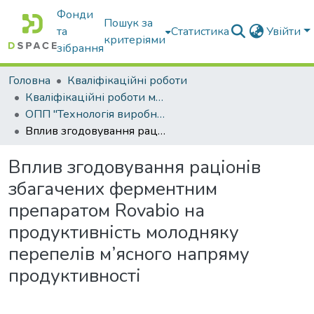
Фонди
Пошук за
та
Статистика
Увійти
критеріями
зібрання
Головна
Кваліфікаційні роботи
Кваліфікаційні роботи магістрів
ОПП "Технологія виробництва і переробки продукції тваринництва"
Вплив згодовування раціонів збагачених ферментним препаратом Rovabio на продуктивність молодняку перепелів м’ясного напряму продуктивності
Вплив згодовування раціонів
збагачених ферментним
препаратом Rovabio на
продуктивність молодняку
перепелів м’ясного напряму
продуктивності