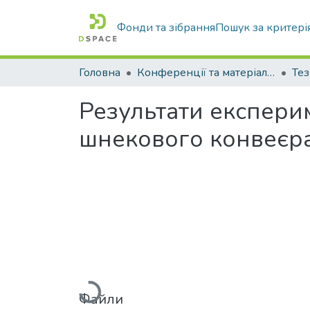
Фонди та зібрання
Пошук за критері
Головна
Конференції та матеріали конференцій
Тез
Результати експери
шнекового конвеєр
Вантажиться...
Файли