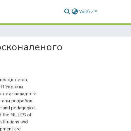
Увійти
осконаленого
працівників,
іП України,
ьних закладів та
етапи розробок.
ic and pedagogical
of the NULES of
stitutions and
lopment are