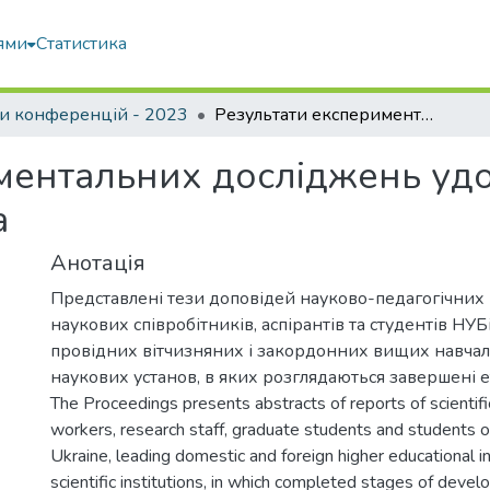
ями
Статистика
и конференцій - 2023
Результати експериментальних досліджень удосконаленого шнекового конвеєра
ментальних досліджень уд
а
Анотація
Представлені тези доповідей науково-педагогічних 
наукових співробітників, аспірантів та студентів НУБ
провідних вітчизняних і закордонних вищих навчал
наукових установ, в яких розглядаються завершені 
The Proceedings presents abstracts of reports of scientif
workers, research staff, graduate students and students 
Ukraine, leading domestic and foreign higher educational in
scientific institutions, in which completed stages of deve