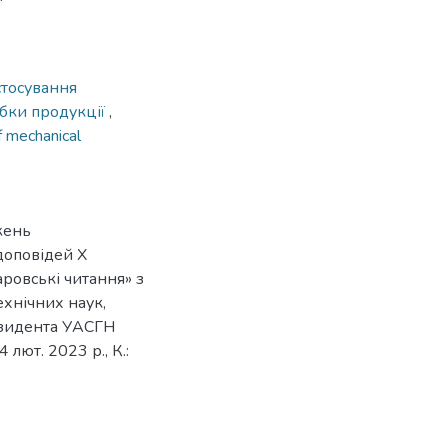
стосування
бки продукції
,
of mechanical
жень
доповідей Х
ровські читання» з
ехнічних наук,
езидента УАСГН
ют. 2023 р., К.: