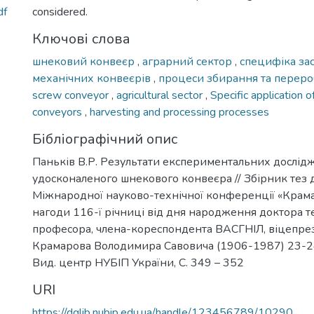
df
considered.
Ключові слова
шнековий конвеєр
,
аграрний сектор
,
специфіка за
механічних конвеєрів
,
процеси збирання та переро
screw conveyor
,
agricultural sector
,
Specific application 
conveyors
,
harvesting and processing processes
Бібліографічний опис
Паньків В.Р. Результати експериментальних дослід
удосконаленого шнекового конвеєра // Збірник тез 
Міжнародної науково-технічної конференції «Крама
нагоди 116-ї річниці від дня народження доктора т
професора, члена-кореспондента ВАСГНІЛ, віцепр
Крамарова Володимира Савовича (1906-1987) 23-24 л
Вид. центр НУБІП України, С. 349 – 352
URI
https://dglib.nubip.edu.ua/handle/123456789/10290