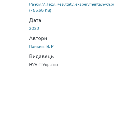
Pankiv_V_Tezy_Rezultaty_eksperymentalnykh.p
(755,68 KB)
Дата
2023
Автори
Паньків, В. Р.
Видавець
НУБіП України