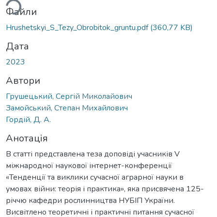
ься...
Файли
Hrushetskyi_S_Tezy_Obrobitok_gruntu.pdf
(360,77 KB)
Дата
2023
Автори
Грушецький, Сергій Миколайович
Замойський, Степан Михайлович
Гордій, Д. А.
Анотація
В статті представлена теза доповіді учасників V
міжнародної наукової інтернет-конференції
«Тенденції та виклики сучасної аграрної науки в
умовах війни: теорія і практика», яка присвячена 125-
річчю кафедри рослинництва НУБІП України.
Висвітлено теоретичні і практичні питання сучасної