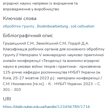
аграрної науки, напрями їх вирішення та
впровадження у виробництво.
Ключові слова
обробіток ґрунту
,
Bodenbearbeitung
,
soil cultivation
Бібліографічний опис
Грушецький С.М., Замойський С.М., Гордій Д.А.
Класифікація робочих органів для основного обробітку
ґрунту // Матеріали V міжнародної науково-практичної
онлайн конференції «Тенденції та виклики аграрної
науки в умовах війни: теорія і практика» : присвячена
125-річчю кафедри рослинництва НУБІП України (м.
Київ, 25-27 жовтня 2023 р.) : матеріали конференції /
С.М. Ніколаєнко [та ін.]. - К. : НУБіП України, 2023. – С.
301 - 303
URI
https://dglib.nubip.edu.ua/handle/123456789/1716